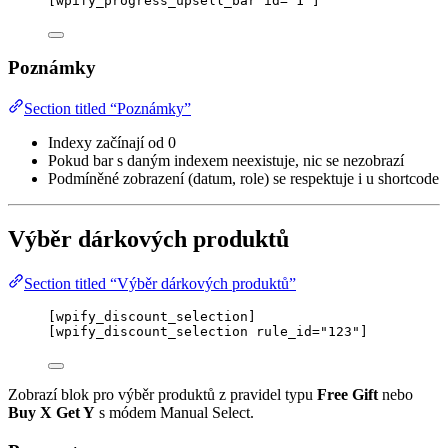
[
wpify_progress_upsell_bar
id
=
"
1
"
]
Poznámky
Section titled “Poznámky”
Indexy začínají od 0
Pokud bar s daným indexem neexistuje, nic se nezobrazí
Podmíněné zobrazení (datum, role) se respektuje i u shortcode
Výběr dárkových produktů
Section titled “Výběr dárkových produktů”
[wpify_discount_selection]
[wpify_discount_selection rule_id="123"]
Zobrazí blok pro výběr produktů z pravidel typu
Free Gift
nebo
Buy X Get Y
s módem Manual Select.