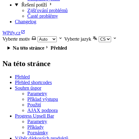
Řešení potíží
Zjišťování problémů
Časté problémy
Changelog
WPify.cz
Vyberte motiv
Vyberte jazyk
Na této stránce
Přehled
Na této stránce
Přehled
Přehled shortcodes
Souhrn úspor
Parametry
Příklad výstupu
Použití
AJAX podpora
Progress Upsell Bar
Parametry
Příklady
Poznámky
Výběr dárkových produktů