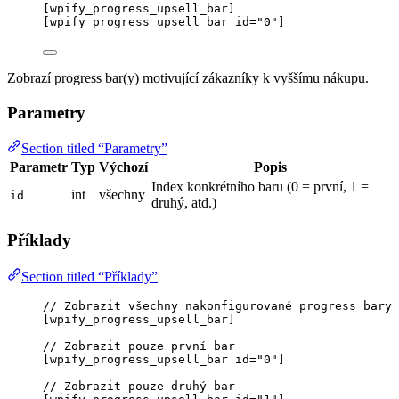
[wpify_progress_upsell_bar]
[wpify_progress_upsell_bar id="0"]
Zobrazí progress bar(y) motivující zákazníky k vyššímu nákupu.
Parametry
Section titled “Parametry”
Parametr
Typ
Výchozí
Popis
Index konkrétního baru (0 = první, 1 =
int
všechny
id
druhý, atd.)
Příklady
Section titled “Příklady”
// Zobrazit všechny nakonfigurované progress bary
[
wpify_progress_upsell_bar
]
// Zobrazit pouze první bar
[
wpify_progress_upsell_bar
id
=
"
0
"
]
// Zobrazit pouze druhý bar