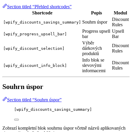
Section titled “Přehled shortcodes”
Shortcode
Popis
Modul
Discount
Souhrn úspor
[wpify_discounts_savings_summary]
Rules
Progress upsell
Upsell
[wpify_progress_upsell_bar]
bar
Bar
Výběr
Discount
dárkových
[wpify_discount_selection]
Rules
produktů
Info blok se
Discount
slevovými
[wpify_discount_info_block]
Rules
informacemi
Souhrn úspor
Section titled “Souhrn úspor”
[wpify_discounts_savings_summary]
Zobrazí kompletní blok souhrnu úspor včetně názvů aplikovaných