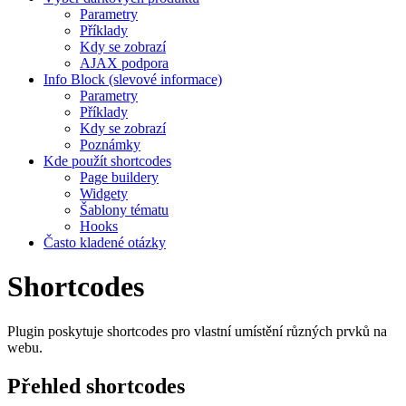
Parametry
Příklady
Kdy se zobrazí
AJAX podpora
Info Block (slevové informace)
Parametry
Příklady
Kdy se zobrazí
Poznámky
Kde použít shortcodes
Page buildery
Widgety
Šablony tématu
Hooks
Často kladené otázky
Shortcodes
Plugin poskytuje shortcodes pro vlastní umístění různých prvků na
webu.
Přehled shortcodes