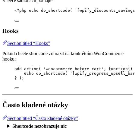
V PHP šablonách použijte:
<?
php
echo
do_shortcode
(
'
[wpify_discounts_savings
Hooks
Section titled “Hooks”
Pokud chcete shortcode zobrazit na konkrétním WooCommerce
hooku:
add_action
(
'
woocommerce_before_cart
'
,
function
()
echo
 do_shortcode
(
'
[wpify_progress_upsell_bar
}
);
Často kladené otázky
Section titled “Často kladené otázky”
Shortcode nezobrazuje nic