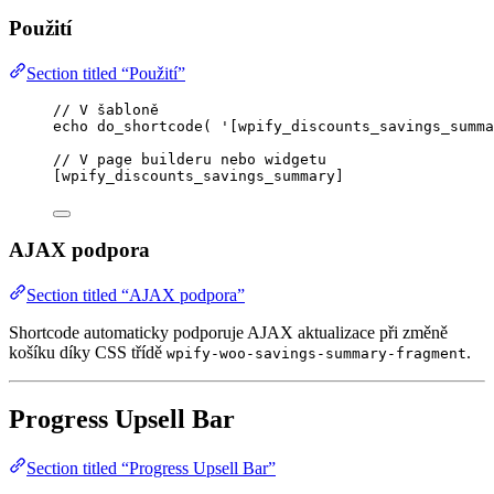
Použití
Section titled “Použití”
// V šabloně
echo
do_shortcode
(
'
[wpify_discounts_savings_summa
// V page builderu nebo widgetu
[
wpify_discounts_savings_summary
]
AJAX podpora
Section titled “AJAX podpora”
Shortcode automaticky podporuje AJAX aktualizace při změně
košíku díky CSS třídě
.
wpify-woo-savings-summary-fragment
Progress Upsell Bar
Section titled “Progress Upsell Bar”