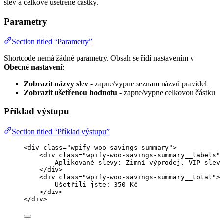
slev a celkové ušetřené částky.
Parametry
Section titled “Parametry”
Shortcode nemá žádné parametry. Obsah se řídí nastavením v
Obecné nastavení
:
Zobrazit názvy slev
- zapne/vypne seznam názvů pravidel
Zobrazit ušetřenou hodnotu
- zapne/vypne celkovou částku
Příklad výstupu
Section titled “Příklad výstupu”
<
div
class
=
"
wpify-woo-savings-summary
"
>
<
div
class
=
"
wpify-woo-savings-summary__labels
"
Aplikované slevy: Zimní výprodej, VIP slev
</
div
>
<
div
class
=
"
wpify-woo-savings-summary__total
"
>
Ušetřili jste: 350 Kč
</
div
>
</
div
>