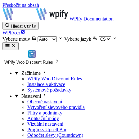
Přeskočit na obsah
WPify Documentation
Hledat
Ctrl
K
WPify.cz
Vyberte motiv
Vyberte jazyk
WPify Woo Discount Rules
Začínáme
WPify Woo Discount Rules
Instalace a aktivace
Systémové požadavky
Nastavení
Obecné nastavení
Vytvoření slevového pravidla
Filtry a podmínky
Aplikační módy
Vizuální nastavení
Progress Upsell Bar
Odpočet slevy (Countdown)