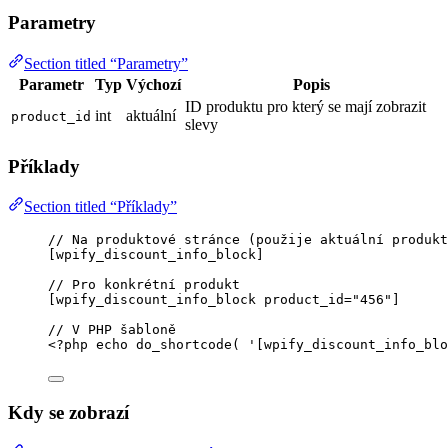
Parametry
Section titled “Parametry”
Parametr
Typ
Výchozí
Popis
ID produktu pro který se mají zobrazit
int
aktuální
product_id
slevy
Příklady
Section titled “Příklady”
// Na produktové stránce (použije aktuální produkt
[
wpify_discount_info_block
]
// Pro konkrétní produkt
[
wpify_discount_info_block
product_id
=
"
456
"
]
// V PHP šabloně
<?
php
echo
do_shortcode
(
'
[wpify_discount_info_blo
Kdy se zobrazí