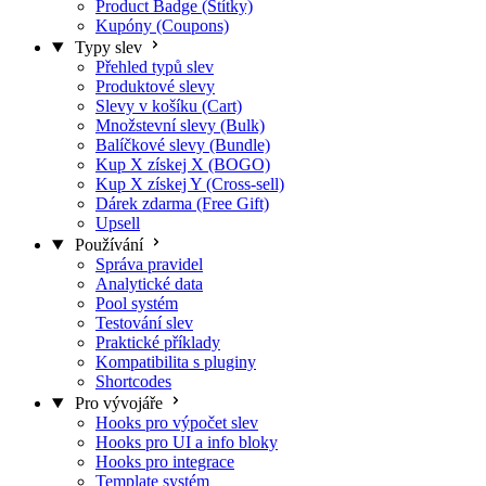
Product Badge (Štítky)
Kupóny (Coupons)
Typy slev
Přehled typů slev
Produktové slevy
Slevy v košíku (Cart)
Množstevní slevy (Bulk)
Balíčkové slevy (Bundle)
Kup X získej X (BOGO)
Kup X získej Y (Cross-sell)
Dárek zdarma (Free Gift)
Upsell
Používání
Správa pravidel
Analytické data
Pool systém
Testování slev
Praktické příklady
Kompatibilita s pluginy
Shortcodes
Pro vývojáře
Hooks pro výpočet slev
Hooks pro UI a info bloky
Hooks pro integrace
Template systém