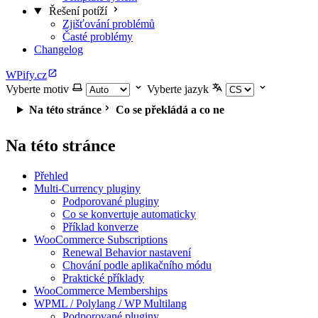
Řešení potíží
Zjišťování problémů
Časté problémy
Changelog
WPify.cz
Vyberte motiv
Vyberte jazyk
Na této stránce
Co se překládá a co ne
Na této stránce
Přehled
Multi-Currency pluginy
Podporované pluginy
Co se konvertuje automaticky
Příklad konverze
WooCommerce Subscriptions
Renewal Behavior nastavení
Chování podle aplikačního módu
Praktické příklady
WooCommerce Memberships
WPML / Polylang / WP Multilang
Podporované pluginy