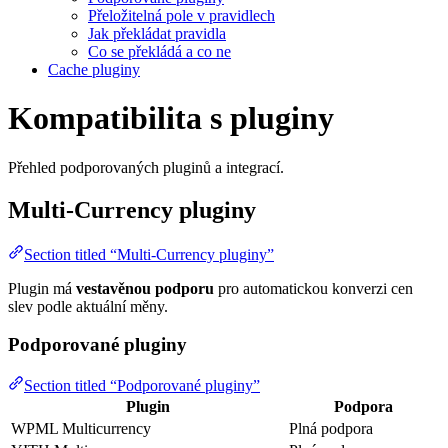
Přeložitelná pole v pravidlech
Jak překládat pravidla
Co se překládá a co ne
Cache pluginy
Kompatibilita s pluginy
Přehled podporovaných pluginů a integrací.
Multi-Currency pluginy
Section titled “Multi-Currency pluginy”
Plugin má
vestavěnou podporu
pro automatickou konverzi cen
slev podle aktuální měny.
Podporované pluginy
Section titled “Podporované pluginy”
Plugin
Podpora
WPML Multicurrency
Plná podpora