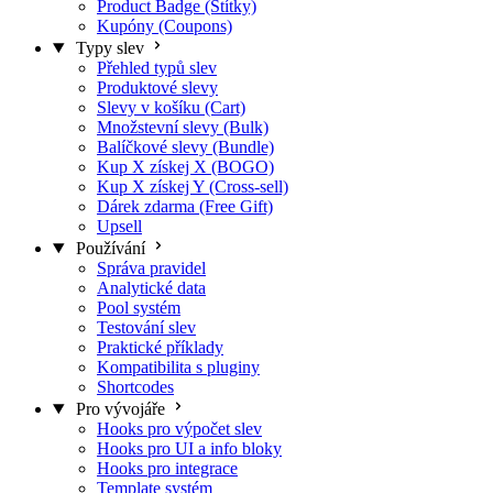
Product Badge (Štítky)
Kupóny (Coupons)
Typy slev
Přehled typů slev
Produktové slevy
Slevy v košíku (Cart)
Množstevní slevy (Bulk)
Balíčkové slevy (Bundle)
Kup X získej X (BOGO)
Kup X získej Y (Cross-sell)
Dárek zdarma (Free Gift)
Upsell
Používání
Správa pravidel
Analytické data
Pool systém
Testování slev
Praktické příklady
Kompatibilita s pluginy
Shortcodes
Pro vývojáře
Hooks pro výpočet slev
Hooks pro UI a info bloky
Hooks pro integrace
Template systém