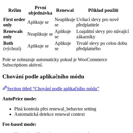
První
Režim
Renewal
Příklad použití
objednávka
First order
Neaplikuje
Uvítací slevy pro nové
Aplikuje se
only
se
předplatitele
Renewals
Aplikuje
Loajalitní slevy pro stávající
Neaplikuje se
only
se
zákazníky
Both
Aplikuje
Trvalé slevy po celou dobu
Aplikuje se
(výchozí)
se
předplatného
Pole se zobrazuje automaticky pokud je WooCommerce
Subscriptions aktivní.
Chování podle aplikačního módu
Section titled “Chování podle aplikačního módu”
AutoPrice mode:
Plná kontrola přes renewal_behavior setting
Automatická detekce renewal context
Fee-based mode: