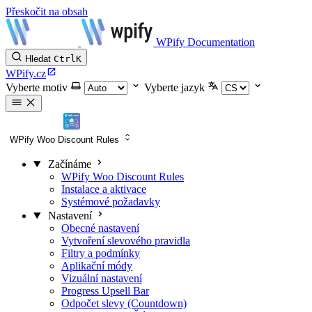
Přeskočit na obsah
WPify Documentation
Hledat
Ctrl
K
WPify.cz
Vyberte motiv
Vyberte jazyk
WPify Woo Discount Rules
Začínáme
WPify Woo Discount Rules
Instalace a aktivace
Systémové požadavky
Nastavení
Obecné nastavení
Vytvoření slevového pravidla
Filtry a podmínky
Aplikační módy
Vizuální nastavení
Progress Upsell Bar
Odpočet slevy (Countdown)