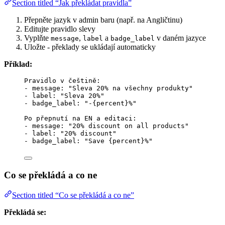
Section titled “Jak překládat pravidla”
Přepněte jazyk v admin baru (např. na Angličtinu)
Editujte pravidlo slevy
Vyplňte
,
a
v daném jazyce
message
label
badge_label
Uložte - překlady se ukládají automaticky
Příklad:
Pravidlo v češtině:
- message: "Sleva 20% na všechny produkty"
- label: "Sleva 20%"
- badge_label: "-{percent}%"
Po přepnutí na EN a editaci:
- message: "20% discount on all products"
- label: "20% discount"
- badge_label: "Save {percent}%"
Co se překládá a co ne
Section titled “Co se překládá a co ne”
Překládá se: