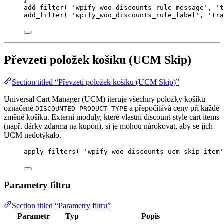
}
add_filter
(
'
wpify_woo_discounts_rule_message
'
,
'
t
add_filter
(
'
wpify_woo_discounts_rule_label
'
,
'
tra
Převzetí položek košíku (UCM Skip)
Section titled “Převzetí položek košíku (UCM Skip)”
Universal Cart Manager (UCM) iteruje všechny položky košíku
označené
a přepočítává ceny při každé
DISCOUNTED_PRODUCT_TYPE
změně košíku. Externí moduly, které vlastní discount-style cart items
(např. dárky zdarma na kupón), si je mohou nárokovat, aby se jich
UCM nedotýkalo.
apply_filters
(
'
wpify_woo_discounts_ucm_skip_item
'
Parametry filtru
Section titled “Parametry filtru”
Parametr
Typ
Popis