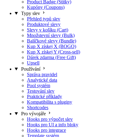
Product Badge (Štítky)
Kupóny (Coupons)
Typy slev
Přehled typů slev
Produktové slevy
Slevy v košíku (Cart)
Množstevní slevy (Bulk)
Balíčkové slevy (Bundle)
Kup X získej X (BOGO)
Kup X získej Y (Cross-sell)
Dárek zdarma (Free Gift)
Upsell
Používání
Správa pravidel
Analytické data
Pool systém
Testování slev
Praktické příklady
Kompatibilita s pluginy
Shortcodes
Pro vývojáře
Hooks pro výpočet slev
Hooks pro UI a info bloky
Hooks pro integrace
Template systém