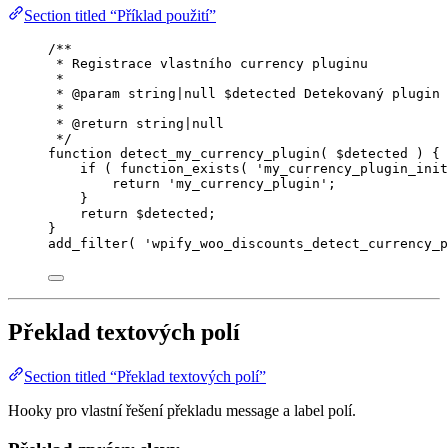
Section titled “Příklad použití”
/**
* Registrace vlastního currency pluginu
*
* 
@param
string
|
null
 $detected Detekovaný plugin
*
* 
@return
string
|
null
*/
function
detect_my_currency_plugin
(
$detected
)
 {
if
 ( 
function_exists
(
'
my_currency_plugin_init
return
'
my_currency_plugin
'
;
}
return
$detected
;
}
add_filter
(
'
wpify_woo_discounts_detect_currency_p
Překlad textových polí
Section titled “Překlad textových polí”
Hooky pro vlastní řešení překladu message a label polí.