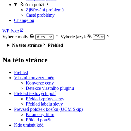
Řešení potíží
Zjišťování problémů
Časté problémy
Changelog
WPify.cz
Vyberte motiv
Vyberte jazyk
Na této stránce
Přehled
Na této stránce
Přehled
Vlastní konverze měn
Konverze ceny
Detekce vlastního pluginu
Překlad textových polí
Překlad zprávy slevy
Překlad labelu slevy
Převzetí položek košíku (UCM Skip)
Parametry filtru
Příklad použití
Kde umístit kód