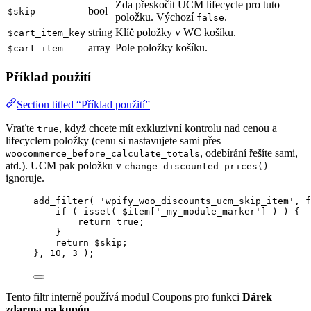
Zda přeskočit UCM lifecycle pro tuto
bool
$skip
položku. Výchozí
.
false
string
Klíč položky v WC košíku.
$cart_item_key
array
Pole položky košíku.
$cart_item
Příklad použití
Section titled “Příklad použití”
Vraťte
, když chcete mít exkluzivní kontrolu nad cenou a
true
lifecyclem položky (cenu si nastavujete sami přes
, odebírání řešíte sami,
woocommerce_before_calculate_totals
atd.). UCM pak položku v
change_discounted_prices()
ignoruje.
add_filter
(
'
wpify_woo_discounts_ucm_skip_item
'
,
f
if
(
isset
(
$
item
[
'
_my_module_marker
'
]
)
)
{
return
 true
;
}
return
$
skip
;
},
10
,
3
);
Tento filtr interně používá modul Coupons pro funkci
Dárek
zdarma na kupón
.