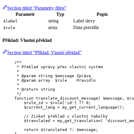
Section titled “Parametry filtru”
Parametr
Typ
Popis
string
Label slevy
$label
array
Data pravidla
$rule
Příklad: Vlastní překlad
Section titled “Příklad: Vlastní překlad”
/**
* Překlad zprávy přes vlastní systém
*
* 
@param
string
 $message Zpráva
* 
@param
array
  $rule    Pravidlo
*
* 
@return
string
*/
function
translate_discount_message
(
$message
, 
$ru
$rule_id
=
$rule
[
'
id
'
] 
??
0
;
$current_lang
=
my_get_current_language
();
// Získat překlad z vlastní tabulky
$translated
=
my_get_translation
(
'
discount_me
return
$translated
?:
$message
;