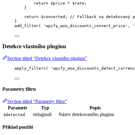
return
$price
*
$rate
;
}
return
$converted
; 
// Fallback na detekovaný p
}
add_filter
(
'
wpify_woo_discounts_convert_price
'
,
'
Detekce vlastního pluginu
Section titled “Detekce vlastního pluginu”
apply_filters
(
'
wpify_woo_discounts_detect_currenc
Parametry filtru
Section titled “Parametry filtru”
Parametr
Typ
Popis
string|null
Název detekovaného pluginu
$detected
Příklad použití