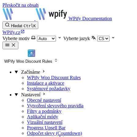
Přeskočit na obsah
WPify Documentation
Hledat
Ctrl
K
WPify.cz
Vyberte motiv
Vyberte jazyk
WPify Woo Discount Rules
Začínáme
WPify Woo Discount Rules
Instalace a aktivace
Systémové požadavky
Nastavení
Obecné nastavení
Vytvoření slevového pravidla
Filtry a podmínky
Aplikační módy
Vizuální nastavení
Progress Upsell Bar
Odpočet slevy (Countdown)