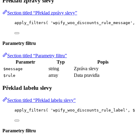
Překlad zprávy slevy
Section titled “Překlad zprávy slevy”
apply_filters
(
'
wpify_woo_discounts_rule_message
'
,
Parametry filtru
Section titled “Parametry filtru”
Parametr
Typ
Popis
string
Zpráva slevy
$message
array
Data pravidla
$rule
Překlad labelu slevy
Section titled “Překlad labelu slevy”
apply_filters
(
'
wpify_woo_discounts_rule_label
'
,
$
Parametry filtru