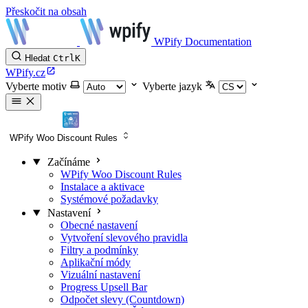
Přeskočit na obsah
WPify Documentation
Hledat
Ctrl
K
WPify.cz
Vyberte motiv
Vyberte jazyk
WPify Woo Discount Rules
Začínáme
WPify Woo Discount Rules
Instalace a aktivace
Systémové požadavky
Nastavení
Obecné nastavení
Vytvoření slevového pravidla
Filtry a podmínky
Aplikační módy
Vizuální nastavení
Progress Upsell Bar
Odpočet slevy (Countdown)