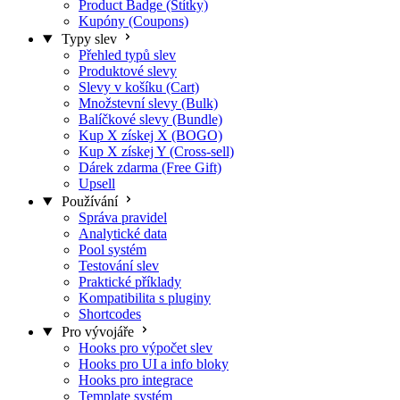
Product Badge (Štítky)
Kupóny (Coupons)
Typy slev
Přehled typů slev
Produktové slevy
Slevy v košíku (Cart)
Množstevní slevy (Bulk)
Balíčkové slevy (Bundle)
Kup X získej X (BOGO)
Kup X získej Y (Cross-sell)
Dárek zdarma (Free Gift)
Upsell
Používání
Správa pravidel
Analytické data
Pool systém
Testování slev
Praktické příklady
Kompatibilita s pluginy
Shortcodes
Pro vývojáře
Hooks pro výpočet slev
Hooks pro UI a info bloky
Hooks pro integrace
Template systém