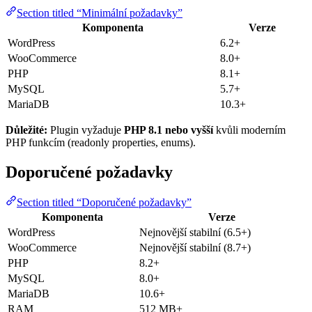
Section titled “Minimální požadavky”
Komponenta
Verze
WordPress
6.2+
WooCommerce
8.0+
PHP
8.1+
MySQL
5.7+
MariaDB
10.3+
Důležité:
Plugin vyžaduje
PHP 8.1 nebo vyšší
kvůli moderním
PHP funkcím (readonly properties, enums).
Doporučené požadavky
Section titled “Doporučené požadavky”
Komponenta
Verze
WordPress
Nejnovější stabilní (6.5+)
WooCommerce
Nejnovější stabilní (8.7+)
PHP
8.2+
MySQL
8.0+
MariaDB
10.6+
RAM
512 MB+