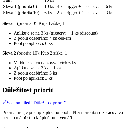
Start
10 ks
—
—
Sleva 1 (priorita 0)
10 ks
3 ks trigger + 1 ks sleva
6 ks
Sleva 2 (priorita 10)
6 ks
2 ks trigger + 1 ks sleva
3 ks
Sleva 1
(priorita 0): Kup 3 získej 1
Aplikuje se na 3 ks (triggery) + 1 ks (discount)
Z poolu odebíráno: 4 ks celkem
Pool po aplikaci: 6 ks
Sleva 2
(priorita 10): Kup 2 získej 1
Validuje se jen na zbývajících 6 ks
Aplikuje se na 2 ks + 1 ks
Z poolu odebíráno: 3 ks
Pool po aplikaci: 3 ks
Důležitost priorit
Section titled “Důležitost priorit”
Priorita určuje přístup k plnému poolu. Nižší priorita se zpracovává
první a má přístup k úplnému inventáři.