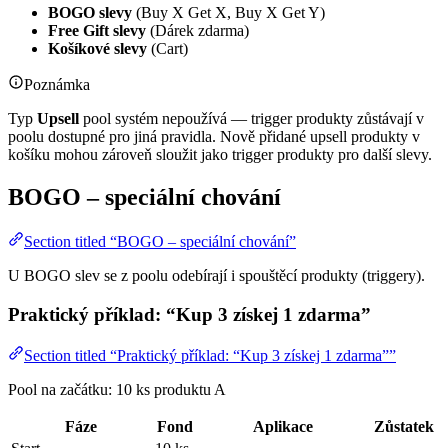
BOGO slevy
(Buy X Get X, Buy X Get Y)
Free Gift slevy
(Dárek zdarma)
Košíkové slevy
(Cart)
Poznámka
Typ
Upsell
pool systém nepoužívá — trigger produkty zůstávají v
poolu dostupné pro jiná pravidla. Nově přidané upsell produkty v
košíku mohou zároveň sloužit jako trigger produkty pro další slevy.
BOGO – speciální chování
Section titled “BOGO – speciální chování”
U BOGO slev se z poolu odebírají i spouštěcí produkty (triggery).
Praktický příklad: “Kup 3 získej 1 zdarma”
Section titled “Praktický příklad: “Kup 3 získej 1 zdarma””
Pool na začátku: 10 ks produktu A
Fáze
Fond
Aplikace
Zůstatek