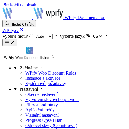
Přeskočit na obsah
WPify Documentation
Hledat
Ctrl
K
WPify.cz
Vyberte motiv
Vyberte jazyk
WPify Woo Discount Rules
Začínáme
WPify Woo Discount Rules
Instalace a aktivace
Systémové požadavky
Nastavení
Obecné nastavení
Vytvoření slevového pravidla
Filtry a podmínky
Aplikační módy
Vizuální nastavení
Progress Upsell Bar
Odpočet slevy (Countdown)