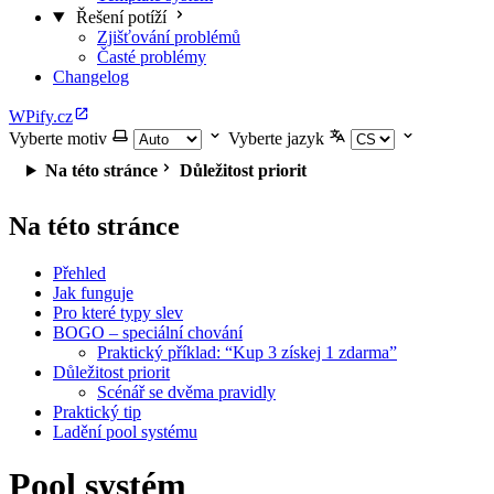
Řešení potíží
Zjišťování problémů
Časté problémy
Changelog
WPify.cz
Vyberte motiv
Vyberte jazyk
Na této stránce
Důležitost priorit
Na této stránce
Přehled
Jak funguje
Pro které typy slev
BOGO – speciální chování
Praktický příklad: “Kup 3 získej 1 zdarma”
Důležitost priorit
Scénář se dvěma pravidly
Praktický tip
Ladění pool systému
Pool systém