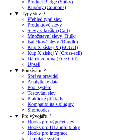
Product Badge (Štítky)
Kupóny (Coupons)
Typy slev
Přehled typů slev
Produktové slevy
Slevy v košíku (Cart)
Množstevní slevy (Bulk)
Balíčkové slevy (Bundle)
Kup X získej X (BOGO)
Kup X získej Y (Cross-sell)
Dárek zdarma (Free Gift)
Upsell
Používání
Správa pravidel
Analytické data
Pool systém
Testování slev
Praktické příklady
Kompatibilita s pluginy
Shortcodes
Pro vývojáře
Hooks pro výpočet slev
Hooks pro UI a info bloky
Hooks pro integrace
Template systém