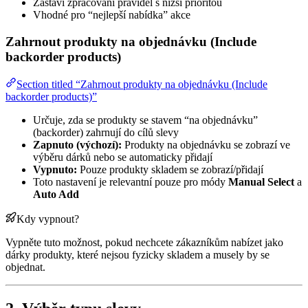
Zastaví zpracování pravidel s nižší prioritou
Vhodné pro “nejlepší nabídka” akce
Zahrnout produkty na objednávku (Include
backorder products)
Section titled “Zahrnout produkty na objednávku (Include
backorder products)”
Určuje, zda se produkty se stavem “na objednávku”
(backorder) zahrnují do cílů slevy
Zapnuto (výchozí):
Produkty na objednávku se zobrazí ve
výběru dárků nebo se automaticky přidají
Vypnuto:
Pouze produkty skladem se zobrazí/přidají
Toto nastavení je relevantní pouze pro módy
Manual Select
a
Auto Add
Kdy vypnout?
Vypněte tuto možnost, pokud nechcete zákazníkům nabízet jako
dárky produkty, které nejsou fyzicky skladem a musely by se
objednat.