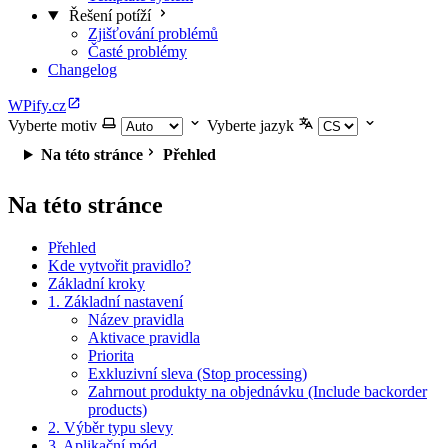
Řešení potíží
Zjišťování problémů
Časté problémy
Changelog
WPify.cz
Vyberte motiv
Vyberte jazyk
Na této stránce
Přehled
Na této stránce
Přehled
Kde vytvořit pravidlo?
Základní kroky
1. Základní nastavení
Název pravidla
Aktivace pravidla
Priorita
Exkluzivní sleva (Stop processing)
Zahrnout produkty na objednávku (Include backorder
products)
2. Výběr typu slevy
3. Aplikační mód