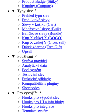
Product Badge (Štítky)
Kupóny (Coupons)
Typy slev
Přehled typů slev
Produktové slevy
Slevy v košíku (Cart)
Množstevní slevy (Bulk)
Balíčkové slevy (Bundle)
Kup X získej X (BOGO)
Kup X získej Y (Cross-sell)
Dárek zdarma (Free Gift)
Upsell
Používání
Správa pravidel
Analytické data
Pool systém
Testování slev
Praktické příklady
Kompatibilita s pluginy
Shortcodes
Pro vývojáře
Hooks pro výpočet slev
Hooks pro UI a info bloky
Hooks pro integrace
Template systém