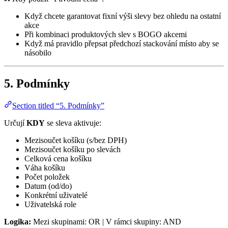
Když chcete garantovat fixní výši slevy bez ohledu na ostatní
akce
Při kombinaci produktových slev s BOGO akcemi
Když má pravidlo přepsat předchozí stackování místo aby se
násobilo
5. Podmínky
Section titled “5. Podmínky”
Určují
KDY
se sleva aktivuje:
Mezisoučet košíku (s/bez DPH)
Mezisoučet košíku po slevách
Celková cena košíku
Váha košíku
Počet položek
Datum (od/do)
Konkrétní uživatelé
Uživatelská role
Logika:
Mezi skupinami: OR | V rámci skupiny: AND