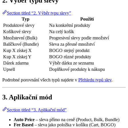
2. Výběr typu slevy
Section titled “2. Výběr typu slevy”
Typ
Použití
Produktové slevy
Na konkrétní produkty
Košíkové slevy
Na celý košík
Množstevní (Bulk)
Progresivní slevy podle množství
Balíčkové (Bundle)
Sleva za přesné množství
Kup X získej X
BOGO stejný produkt
Kup X získej Y
BOGO různé produkty
Dárek zdarma
Výběr dárku ze seznamu
Upsell
Doplňkové produkty k nákupu
Podrobné porovnání všech typů najdete v
Přehledu typů slev
.
3. Aplikační mód
Section titled “3. Aplikační mód”
Auto Price
– sleva přímo na ceně (Product, Bulk, Bundle)
Fee Based
– sleva jako položka v košíku (Cart, BOGO)