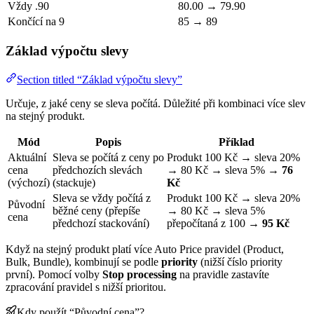
Vždy .90
80.00 → 79.90
Končící na 9
85 → 89
Základ výpočtu slevy
Section titled “Základ výpočtu slevy”
Určuje, z jaké ceny se sleva počítá. Důležité při kombinaci více slev
na stejný produkt.
Mód
Popis
Příklad
Aktuální
Sleva se počítá z ceny po
Produkt 100 Kč → sleva 20%
cena
předchozích slevách
→ 80 Kč → sleva 5% →
76
(výchozí)
(stackuje)
Kč
Sleva se vždy počítá z
Produkt 100 Kč → sleva 20%
Původní
běžné ceny (přepíše
→ 80 Kč → sleva 5%
cena
předchozí stackování)
přepočítaná z 100 →
95 Kč
Když na stejný produkt platí více Auto Price pravidel (Product,
Bulk, Bundle), kombinují se podle
priority
(nižší číslo priority
první). Pomocí volby
Stop processing
na pravidle zastavíte
zpracování pravidel s nižší prioritou.
Kdy použít “Původní cena”?