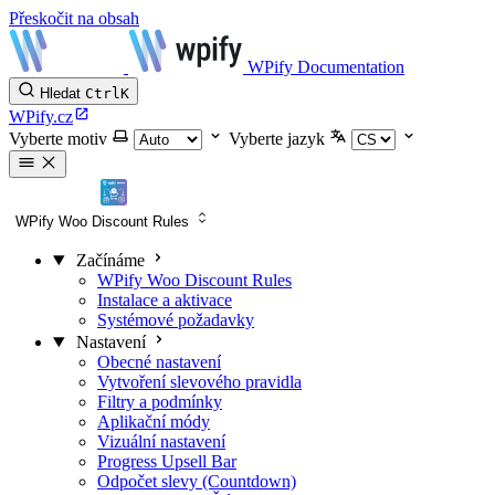
Přeskočit na obsah
WPify Documentation
Hledat
Ctrl
K
WPify.cz
Vyberte motiv
Vyberte jazyk
WPify Woo Discount Rules
Začínáme
WPify Woo Discount Rules
Instalace a aktivace
Systémové požadavky
Nastavení
Obecné nastavení
Vytvoření slevového pravidla
Filtry a podmínky
Aplikační módy
Vizuální nastavení
Progress Upsell Bar
Odpočet slevy (Countdown)