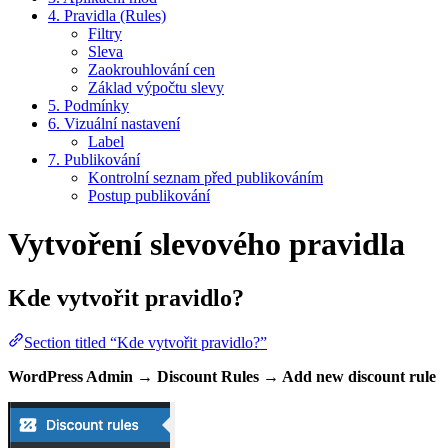
4. Pravidla (Rules)
Filtry
Sleva
Zaokrouhlování cen
Základ výpočtu slevy
5. Podmínky
6. Vizuální nastavení
Label
7. Publikování
Kontrolní seznam před publikováním
Postup publikování
Vytvoření slevového pravidla
Kde vytvořit pravidlo?
Section titled “Kde vytvořit pravidlo?”
WordPress Admin → Discount Rules → Add new discount rule