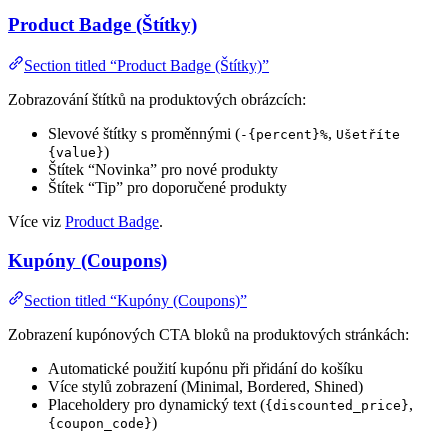
Product Badge (Štítky)
Section titled “Product Badge (Štítky)”
Zobrazování štítků na produktových obrázcích:
Slevové štítky s proměnnými (
,
-{percent}%
Ušetříte
)
{value}
Štítek “Novinka” pro nové produkty
Štítek “Tip” pro doporučené produkty
Více viz
Product Badge
.
Kupóny (Coupons)
Section titled “Kupóny (Coupons)”
Zobrazení kupónových CTA bloků na produktových stránkách:
Automatické použití kupónu při přidání do košíku
Více stylů zobrazení (Minimal, Bordered, Shined)
Placeholdery pro dynamický text (
,
{discounted_price}
)
{coupon_code}