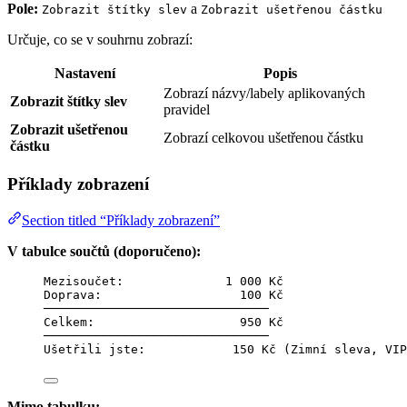
Pole:
a
Zobrazit štítky slev
Zobrazit ušetřenou částku
Určuje, co se v souhrnu zobrazí:
Nastavení
Popis
Zobrazí názvy/labely aplikovaných
Zobrazit štítky slev
pravidel
Zobrazit ušetřenou
Zobrazí celkovou ušetřenou částku
částku
Příklady zobrazení
Section titled “Příklady zobrazení”
V tabulce součtů (doporučeno):
Mezisoučet:              1 000 Kč
Doprava:                   100 Kč
───────────────────────────────
Celkem:                    950 Kč
───────────────────────────────
Ušetřili jste:            150 Kč (Zimní sleva, VIP
Mimo tabulku: