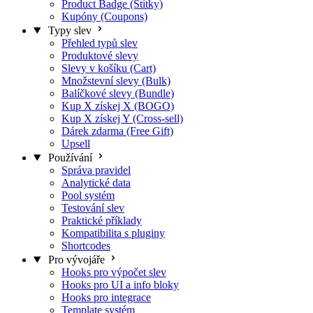
Product Badge (Štítky)
Kupóny (Coupons)
Typy slev
Přehled typů slev
Produktové slevy
Slevy v košíku (Cart)
Množstevní slevy (Bulk)
Balíčkové slevy (Bundle)
Kup X získej X (BOGO)
Kup X získej Y (Cross-sell)
Dárek zdarma (Free Gift)
Upsell
Používání
Správa pravidel
Analytické data
Pool systém
Testování slev
Praktické příklady
Kompatibilita s pluginy
Shortcodes
Pro vývojáře
Hooks pro výpočet slev
Hooks pro UI a info bloky
Hooks pro integrace
Template systém