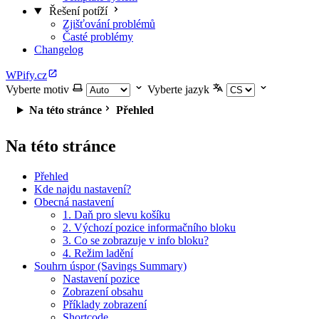
Řešení potíží
Zjišťování problémů
Časté problémy
Changelog
WPify.cz
Vyberte motiv
Vyberte jazyk
Na této stránce
Přehled
Na této stránce
Přehled
Kde najdu nastavení?
Obecná nastavení
1. Daň pro slevu košíku
2. Výchozí pozice informačního bloku
3. Co se zobrazuje v info bloku?
4. Režim ladění
Souhrn úspor (Savings Summary)
Nastavení pozice
Zobrazení obsahu
Příklady zobrazení
Shortcode