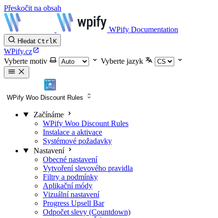
Přeskočit na obsah
WPify Documentation
Hledat
Ctrl
K
WPify.cz
Vyberte motiv
Vyberte jazyk
WPify Woo Discount Rules
Začínáme
WPify Woo Discount Rules
Instalace a aktivace
Systémové požadavky
Nastavení
Obecné nastavení
Vytvoření slevového pravidla
Filtry a podmínky
Aplikační módy
Vizuální nastavení
Progress Upsell Bar
Odpočet slevy (Countdown)