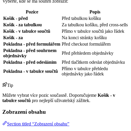
Vyberte, kde se má souhrn zobrazit:
Pozice
Popis
Košík - před
Před tabulkou košíku
Košík - za tabulkou
Za tabulkou košíku, před cross-sells
Košík - v tabulce součtů
Přímo v tabulce součtů jako řádek
Košík - za
Na konci stránky košíku
Pokladna - před formulářem
Před checkout formulářem
Pokladna - před souhrnem
Před přehledem objednávky
objednávky
Pokladna - před odesláním
Před tlačítkem odeslat objednávku
Přímo v tabulce přehledu
Pokladna - v tabulce součtů
objednávky jako řádek
Tip
Můžete vybrat více pozic současně. Doporučujeme
Košík - v
tabulce součtů
pro nejlepší uživatelský zážitek.
Zobrazení obsahu
Section titled “Zobrazení obsahu”