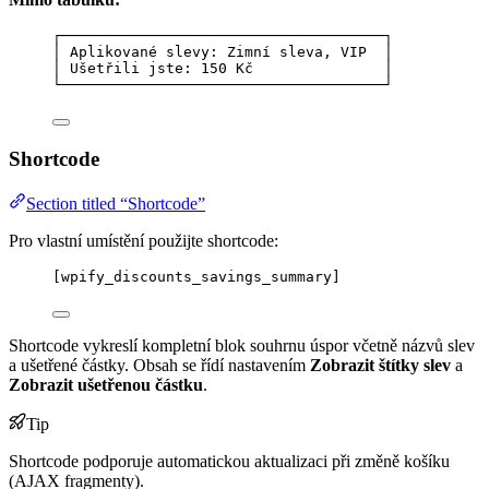
┌─────────────────────────────────────┐
│ Aplikované slevy: Zimní sleva, VIP  │
│ Ušetřili jste: 150 Kč               │
└─────────────────────────────────────┘
Shortcode
Section titled “Shortcode”
Pro vlastní umístění použijte shortcode:
[wpify_discounts_savings_summary]
Shortcode vykreslí kompletní blok souhrnu úspor včetně názvů slev
a ušetřené částky. Obsah se řídí nastavením
Zobrazit štítky slev
a
Zobrazit ušetřenou částku
.
Tip
Shortcode podporuje automatickou aktualizaci při změně košíku
(AJAX fragmenty).