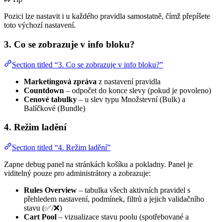
Pozici lze nastavit i u každého pravidla samostatně, čímž přepíšete
toto výchozí nastavení.
3. Co se zobrazuje v info bloku?
Section titled “3. Co se zobrazuje v info bloku?”
Marketingová zpráva
z nastavení pravidla
Countdown
– odpočet do konce slevy (pokud je povoleno)
Cenové tabulky
– u slev typu Množstevní (Bulk) a
Balíčkové (Bundle)
4. Režim ladění
Section titled “4. Režim ladění”
Zapne debug panel na stránkách košíku a pokladny. Panel je
viditelný pouze pro administrátory a zobrazuje:
Rules Overview
– tabulka všech aktivních pravidel s
přehledem nastavení, podmínek, filtrů a jejich validačního
stavu (✅/❌)
Cart Pool
– vizualizace stavu poolu (spotřebované a