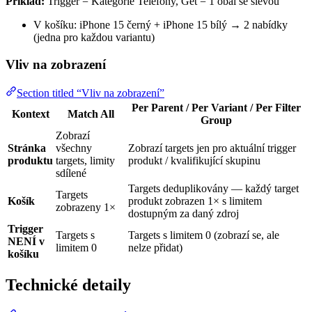
Příklad:
Trigger = Kategorie Telefony, Get = 1 obal se slevou
V košíku: iPhone 15 černý + iPhone 15 bílý → 2 nabídky
(jedna pro každou variantu)
Vliv na zobrazení
Section titled “Vliv na zobrazení”
Per Parent / Per Variant / Per Filter
Kontext
Match All
Group
Zobrazí
Stránka
všechny
Zobrazí targets jen pro aktuální trigger
produktu
targets, limity
produkt / kvalifikující skupinu
sdílené
Targets deduplikovány — každý target
Targets
Košík
produkt zobrazen 1× s limitem
zobrazeny 1×
dostupným za daný zdroj
Trigger
Targets s
Targets s limitem 0 (zobrazí se, ale
NENÍ v
limitem 0
nelze přidat)
košíku
Technické detaily