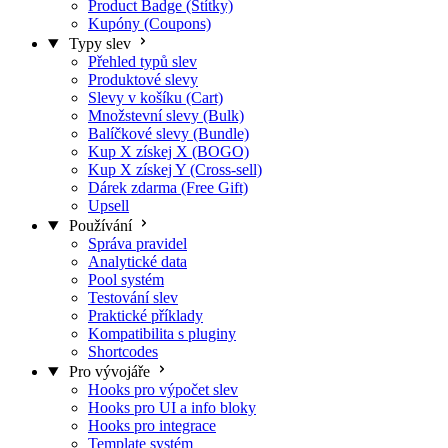
Product Badge (Štítky)
Kupóny (Coupons)
Typy slev
Přehled typů slev
Produktové slevy
Slevy v košíku (Cart)
Množstevní slevy (Bulk)
Balíčkové slevy (Bundle)
Kup X získej X (BOGO)
Kup X získej Y (Cross-sell)
Dárek zdarma (Free Gift)
Upsell
Používání
Správa pravidel
Analytické data
Pool systém
Testování slev
Praktické příklady
Kompatibilita s pluginy
Shortcodes
Pro vývojáře
Hooks pro výpočet slev
Hooks pro UI a info bloky
Hooks pro integrace
Template systém