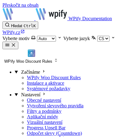
Přeskočit na obsah
WPify Documentation
Hledat
Ctrl
K
WPify.cz
Vyberte motiv
Vyberte jazyk
WPify Woo Discount Rules
Začínáme
WPify Woo Discount Rules
Instalace a aktivace
Systémové požadavky
Nastavení
Obecné nastavení
Vytvoření slevového pravidla
Filtry a podmínky
Aplikační módy
Vizuální nastavení
Progress Upsell Bar
Odpočet slevy (Countdown)