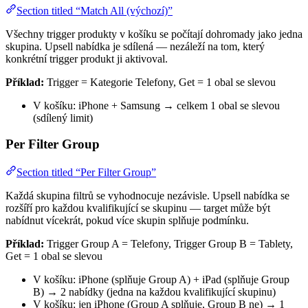
Section titled “Match All (výchozí)”
Všechny trigger produkty v košíku se počítají dohromady jako jedna
skupina. Upsell nabídka je sdílená — nezáleží na tom, který
konkrétní trigger produkt ji aktivoval.
Příklad:
Trigger = Kategorie Telefony, Get = 1 obal se slevou
V košíku: iPhone + Samsung → celkem 1 obal se slevou
(sdílený limit)
Per Filter Group
Section titled “Per Filter Group”
Každá skupina filtrů se vyhodnocuje nezávisle. Upsell nabídka se
rozšíří pro každou kvalifikující se skupinu — target může být
nabídnut vícekrát, pokud více skupin splňuje podmínku.
Příklad:
Trigger Group A = Telefony, Trigger Group B = Tablety,
Get = 1 obal se slevou
V košíku: iPhone (splňuje Group A) + iPad (splňuje Group
B) → 2 nabídky (jedna na každou kvalifikující skupinu)
V košíku: jen iPhone (Group A splňuje, Group B ne) → 1