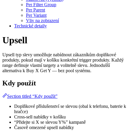
Per Filter Group
Per Parent
Per Variant
Vliv na zobrazení
Technické detaily
Upsell
Upsell typ slevy umožňuje nabídnout zákazníkům doplňkové
produkty, pokud mají v košíku konkrétní trigger produkty. Každý
range definuje vlastní targety a volitelně slevu. Jednodušší
alternativa k Buy X Get Y — bez pool systému.
Kdy použít
Section titled “Kdy použít”
Doplňkové příslušenství se slevou (obal k telefonu, baterie k
hračce)
Cross-sell nabídky v košíku
“Přidejte si X se slevou Y%” kampaně
Časově omezené upsell nabídky