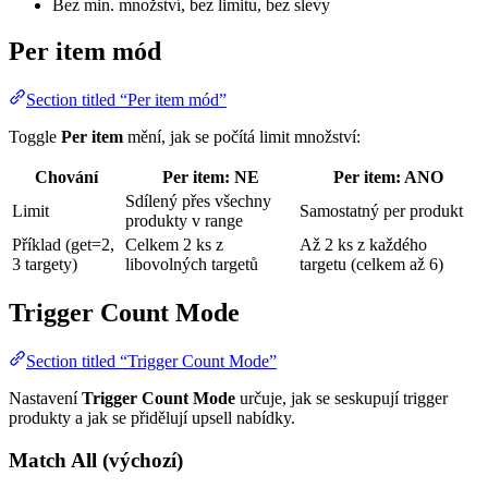
Bez min. množství, bez limitu, bez slevy
Per item mód
Section titled “Per item mód”
Toggle
Per item
mění, jak se počítá limit množství:
Chování
Per item: NE
Per item: ANO
Sdílený přes všechny
Limit
Samostatný per produkt
produkty v range
Příklad (get=2,
Celkem 2 ks z
Až 2 ks z každého
3 targety)
libovolných targetů
targetu (celkem až 6)
Trigger Count Mode
Section titled “Trigger Count Mode”
Nastavení
Trigger Count Mode
určuje, jak se seskupují trigger
produkty a jak se přidělují upsell nabídky.
Match All (výchozí)