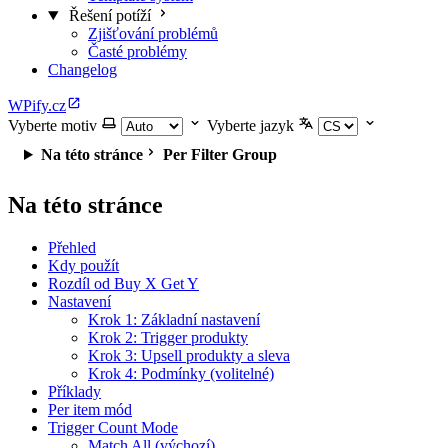
Řešení potíží
Zjišťování problémů
Časté problémy
Changelog
WPify.cz
Vyberte motiv
Vyberte jazyk
Na této stránce
Per Filter Group
Na této stránce
Přehled
Kdy použít
Rozdíl od Buy X Get Y
Nastavení
Krok 1: Základní nastavení
Krok 2: Trigger produkty
Krok 3: Upsell produkty a sleva
Krok 4: Podmínky (volitelné)
Příklady
Per item mód
Trigger Count Mode
Match All (výchozí)