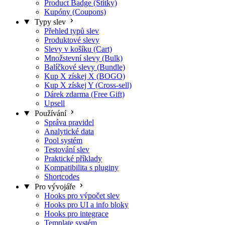
Product Badge (Štítky)
Kupóny (Coupons)
Typy slev
Přehled typů slev
Produktové slevy
Slevy v košíku (Cart)
Množstevní slevy (Bulk)
Balíčkové slevy (Bundle)
Kup X získej X (BOGO)
Kup X získej Y (Cross-sell)
Dárek zdarma (Free Gift)
Upsell
Používání
Správa pravidel
Analytické data
Pool systém
Testování slev
Praktické příklady
Kompatibilita s pluginy
Shortcodes
Pro vývojáře
Hooks pro výpočet slev
Hooks pro UI a info bloky
Hooks pro integrace
Template systém