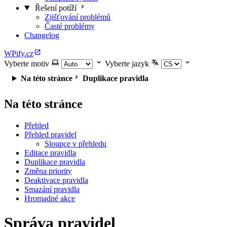
Řešení potíží
Zjišťování problémů
Časté problémy
Changelog
WPify.cz
Vyberte motiv
Vyberte jazyk
Na této stránce
Duplikace pravidla
Na této stránce
Přehled
Přehled pravidel
Sloupce v přehledu
Editace pravidla
Duplikace pravidla
Změna priority
Deaktivace pravidla
Smazání pravidla
Hromadné akce
Správa pravidel