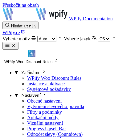
Přeskočit na obsah
WPify Documentation
Hledat
Ctrl
K
WPify.cz
Vyberte motiv
Vyberte jazyk
WPify Woo Discount Rules
Začínáme
WPify Woo Discount Rules
Instalace a aktivace
Systémové požadavky
Nastavení
Obecné nastavení
Vytvoření slevového pravidla
Filtry a podmínky
Aplikační módy
Vizuální nastavení
Progress Upsell Bar
Odpočet slevy (Countdown)