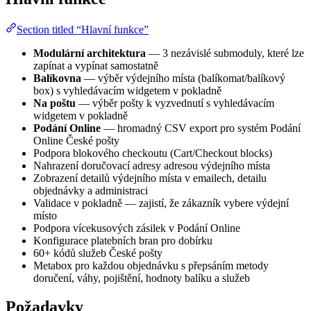
Section titled “Hlavní funkce”
Modulární architektura
— 3 nezávislé submoduly, které lze
zapínat a vypínat samostatně
Balíkovna
— výběr výdejního místa (balíkomat/balíkový
box) s vyhledávacím widgetem v pokladně
Na poštu
— výběr pošty k vyzvednutí s vyhledávacím
widgetem v pokladně
Podání Online
— hromadný CSV export pro systém Podání
Online České pošty
Podpora blokového checkoutu (Cart/Checkout blocks)
Nahrazení doručovací adresy adresou výdejního místa
Zobrazení detailů výdejního místa v emailech, detailu
objednávky a administraci
Validace v pokladně — zajistí, že zákazník vybere výdejní
místo
Podpora vícekusových zásilek v Podání Online
Konfigurace platebních bran pro dobírku
60+ kódů služeb České pošty
Metabox pro každou objednávku s přepsáním metody
doručení, váhy, pojištění, hodnoty balíku a služeb
Požadavky