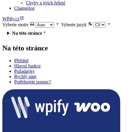
Chyby a jejich řešení
Changelog
WPify.cz
Vyberte motiv
Vyberte jazyk
Na této stránce
Na této stránce
Přehled
Hlavní funkce
Požadavky
Rychlý start
Potřebujete pomoc?