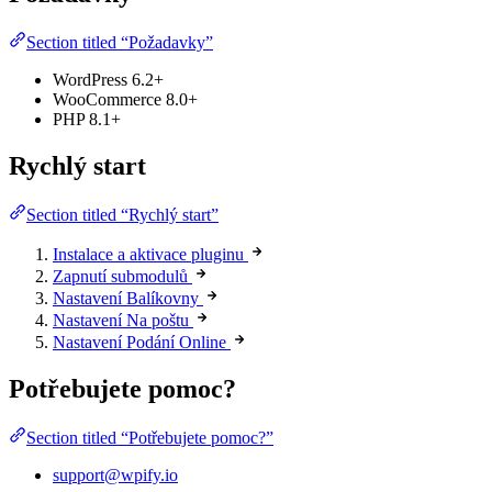
Section titled “Požadavky”
WordPress 6.2+
WooCommerce 8.0+
PHP 8.1+
Rychlý start
Section titled “Rychlý start”
Instalace a aktivace pluginu
Zapnutí submodulů
Nastavení Balíkovny
Nastavení Na poštu
Nastavení Podání Online
Potřebujete pomoc?
Section titled “Potřebujete pomoc?”
support@wpify.io