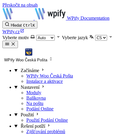
Přeskočit na obsah
WPify Documentation
Hledat
Ctrl
K
WPify.cz
Vyberte motiv
Vyberte jazyk
WPify Woo Česká Pošta
Začínáme
WPify Woo Česká Pošta
Instalace a aktivace
Nastavení
Moduly
Balíkovna
Na poštu
Podání Online
Použití
Použití Podání Online
Řešení potíží
Zjišťování problémů