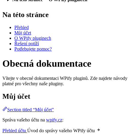
Na této stránce
Přehled
Můj účet
O WPify pluginech
Řešení potíží
Potřebujete pomoc?
Obecná dokumentace
Vítejte v obecné dokumentaci WPify pluginů. Zde najdete návody
platné pro všechny naše pluginy.
Můj účet
Section titled “Můj účet”
Správa vašeho účtu na
wpify.cz
:
Přehled účtu
Úvod do správy vašeho WPify účtu