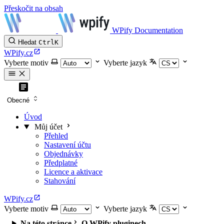
Přeskočit na obsah
WPify Documentation
Hledat
Ctrl
K
WPify.cz
Vyberte motiv
Vyberte jazyk
Obecné
Úvod
Můj účet
Přehled
Nastavení účtu
Objednávky
Předplatné
Licence a aktivace
Stahování
WPify.cz
Vyberte motiv
Vyberte jazyk
Na této stránce
O WPify pluginech