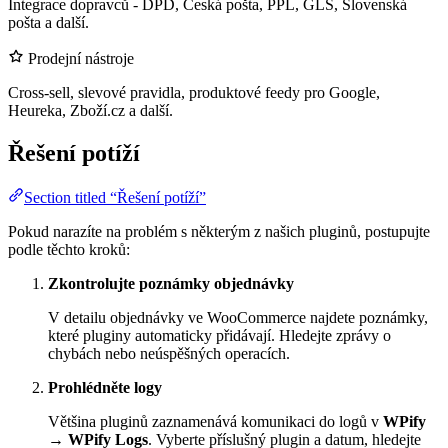
Integrace dopravců - DPD, Česká pošta, PPL, GLS, Slovenská
pošta a další.
Prodejní nástroje
Cross-sell, slevové pravidla, produktové feedy pro Google,
Heureka, Zboží.cz a další.
Řešení potíží
Section titled “Řešení potíží”
Pokud narazíte na problém s některým z našich pluginů, postupujte
podle těchto kroků:
Zkontrolujte poznámky objednávky
V detailu objednávky ve WooCommerce najdete poznámky,
které pluginy automaticky přidávají. Hledejte zprávy o
chybách nebo neúspěšných operacích.
Prohlédněte logy
Většina pluginů zaznamenává komunikaci do logů v
WPify
→
WPify Logs
. Vyberte příslušný plugin a datum, hledejte