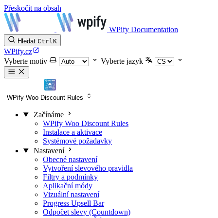
Přeskočit na obsah
WPify Documentation
Hledat
Ctrl
K
WPify.cz
Vyberte motiv
Vyberte jazyk
WPify Woo Discount Rules
Začínáme
WPify Woo Discount Rules
Instalace a aktivace
Systémové požadavky
Nastavení
Obecné nastavení
Vytvoření slevového pravidla
Filtry a podmínky
Aplikační módy
Vizuální nastavení
Progress Upsell Bar
Odpočet slevy (Countdown)