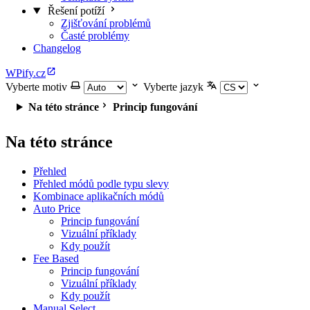
Řešení potíží
Zjišťování problémů
Časté problémy
Changelog
WPify.cz
Vyberte motiv
Vyberte jazyk
Na této stránce
Princip fungování
Na této stránce
Přehled
Přehled módů podle typu slevy
Kombinace aplikačních módů
Auto Price
Princip fungování
Vizuální příklady
Kdy použít
Fee Based
Princip fungování
Vizuální příklady
Kdy použít
Manual Select