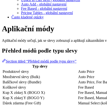
Auto Add - globální nastavení
Fee Based - globální nastavení
Pricing Tables - globální nastavení
Často kladené otázky
Aplikační módy
Aplikační módy určují, jak se slevy zobrazují a aplikují zákazníkům v
Přehled módů podle typu slevy
Section titled “Přehled módů podle typu slevy”
Typ slevy
Produktové slevy
Auto Price
Množstevní slevy (Bulk)
Auto Price
Balíčkové slevy (Bundle)
Auto Price, Fee B
Košíkové slevy
Fee Based
Kup X získej X (BOGO X)
Fee Based, Manual 
Kup X získej Y (BOGO Y)
Fee Based, Manual 
Dárek zdarma (Free Gift)
Manual Select (koš