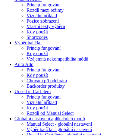
Princip fungování
Rozdíl mezi režimy
Vizuální příklad
Pozice zobrazení
Vlastní texty výběru
Kdy použít
Shortcodes
Výběr balíčku
Princip fungování
Kdy použít
Vzájemná nekompatibilita módů
Auto Add
Princip fungování
Kdy použít
Chování při odebrání
Backorder produkty
Upsell in Cart Item
Princip fungování
Vizuální příklad
Kdy použít
Rozdíl od Manual Select
Globální nastavení aplikačních módů
Manual Select - globální nastavení
Výběr balíčku - globální nastavení
Upsell in Cart Item - globální nastavení