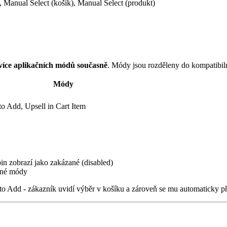
m, Manual Select (košík), Manual Select (produkt)
více aplikačních módů současně
. Módy jsou rozděleny do kompatibil
Módy
to Add, Upsell in Cart Item
in zobrazí jako zakázané (disabled)
ané módy
o Add - zákazník uvidí výběr v košíku a zároveň se mu automaticky p