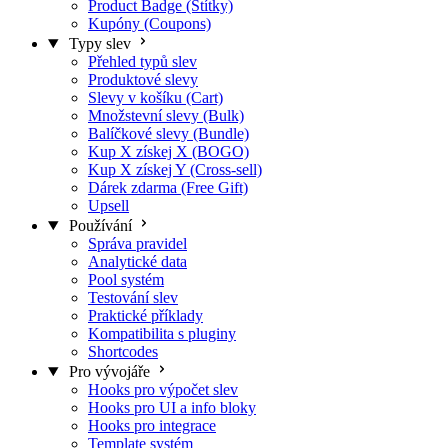
Product Badge (Štítky)
Kupóny (Coupons)
Typy slev
Přehled typů slev
Produktové slevy
Slevy v košíku (Cart)
Množstevní slevy (Bulk)
Balíčkové slevy (Bundle)
Kup X získej X (BOGO)
Kup X získej Y (Cross-sell)
Dárek zdarma (Free Gift)
Upsell
Používání
Správa pravidel
Analytické data
Pool systém
Testování slev
Praktické příklady
Kompatibilita s pluginy
Shortcodes
Pro vývojáře
Hooks pro výpočet slev
Hooks pro UI a info bloky
Hooks pro integrace
Template systém