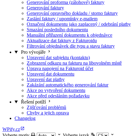
Generování proforma (zálohové) faktury
Generování faktury
Generování opravného dokladu / storno faktury
Zaslání faktury / upomínky e-mailem
Označení dokumentu jako zaplacený / odebrání platby
Smazání posledního dokumentu
Manuální přiřazení dokumentu k objednávce
Aktualizace dat faktury z Fakturoidu
Filtrování objednávek dle typu a stavu faktury
Pro vývojáře
Upravení dat subjektu (kontaktu)
Zobrazení odkazu na fakturu na libovolném místě
Úprava napojení na Fakturoid účet
Upravení dat dokumentu
Upravení dat platby
Zakázání automatického generování faktur
Akce po vytvoření dokumentu
Akce před odesláním požadavku
Řešení potíží
Zjišťování problémů
Chyby a jejich oprava
Changelog
WPify.cz
Vyberte motiv
Vyberte jazyk