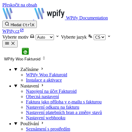
Přeskočit na obsah
WPify Documentation
Hledat
Ctrl
K
WPify.cz
Vyberte motiv
Vyberte jazyk
WPify Woo Fakturoid
Začínáme
WPify Woo Fakturoid
Instalace a aktivace
Nastavení
Napojení na účet Fakturoid
Obecná nastavení
Faktura jako příloha v e-mailu s fakturou
Nastavení odkazu na fakturu
Nastavení platebních bran a změny stavů
Nastavení webhooku
Používání
Seznámení s prostředím