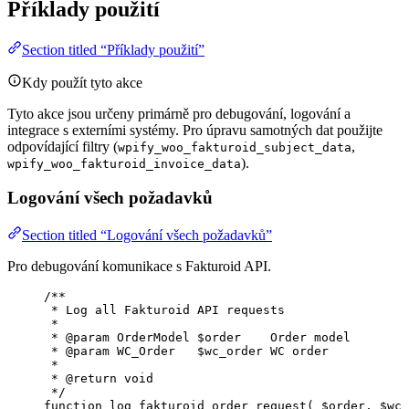
Příklady použití
Section titled “Příklady použití”
Kdy použít tyto akce
Tyto akce jsou určeny primárně pro debugování, logování a
integrace s externími systémy. Pro úpravu samotných dat použijte
odpovídající filtry (
,
wpify_woo_fakturoid_subject_data
).
wpify_woo_fakturoid_invoice_data
Logování všech požadavků
Section titled “Logování všech požadavků”
Pro debugování komunikace s Fakturoid API.
/**
* Log all Fakturoid API requests
*
* 
@param
OrderModel
 $order    Order model
* 
@param
WC_Order
   $wc_order WC order
*
* 
@return
void
*/
function
log_fakturoid_order_request
(
$order
, 
$wc_