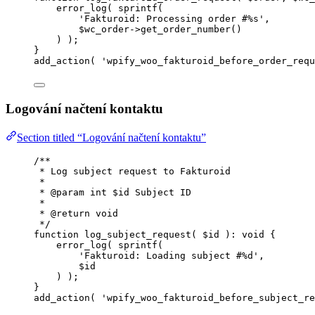
error_log
(
sprintf
(
'
Fakturoid: Processing order #%s
'
,
$
wc_order
->
get_order_number
()
)
);
}
add_action
(
'
wpify_woo_fakturoid_before_order_requ
Logování načtení kontaktu
Section titled “Logování načtení kontaktu”
/**
* Log subject request to Fakturoid
*
* 
@param
int
 $id Subject ID
*
* 
@return
void
*/
function
log_subject_request
(
$id
)
:
void
 {
error_log
(
sprintf
(
'
Fakturoid: Loading subject #%d
'
,
$
id
)
);
}
add_action
(
'
wpify_woo_fakturoid_before_subject_re