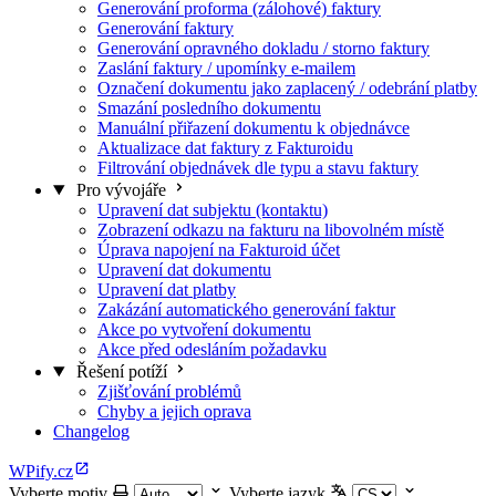
Generování proforma (zálohové) faktury
Generování faktury
Generování opravného dokladu / storno faktury
Zaslání faktury / upomínky e-mailem
Označení dokumentu jako zaplacený / odebrání platby
Smazání posledního dokumentu
Manuální přiřazení dokumentu k objednávce
Aktualizace dat faktury z Fakturoidu
Filtrování objednávek dle typu a stavu faktury
Pro vývojáře
Upravení dat subjektu (kontaktu)
Zobrazení odkazu na fakturu na libovolném místě
Úprava napojení na Fakturoid účet
Upravení dat dokumentu
Upravení dat platby
Zakázání automatického generování faktur
Akce po vytvoření dokumentu
Akce před odesláním požadavku
Řešení potíží
Zjišťování problémů
Chyby a jejich oprava
Changelog
WPify.cz
Vyberte motiv
Vyberte jazyk