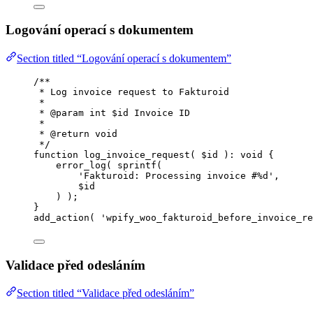
Logování operací s dokumentem
Section titled “Logování operací s dokumentem”
/**
* Log invoice request to Fakturoid
*
* 
@param
int
 $id Invoice ID
*
* 
@return
void
*/
function
log_invoice_request
(
$id
)
:
void
 {
error_log
(
sprintf
(
'
Fakturoid: Processing invoice #%d
'
,
$
id
)
);
}
add_action
(
'
wpify_woo_fakturoid_before_invoice_re
Validace před odesláním
Section titled “Validace před odesláním”