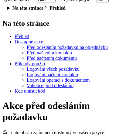
Na této stránce
Přehled
Na této stránce
Přehled
Dostupné akce
Před odesláním požadavku na objednávku
Před načtením kontaktu
Před načtením dokumentu
Příklady použití
Logování všech požadavků
Logování načtení kontaktu
Logování operací s dokumentem
Validace před odesláním
Kde umístit kód
Akce před odesláním
požadavku
Tento obsah zatím není dostupný ve vašem jazyce.