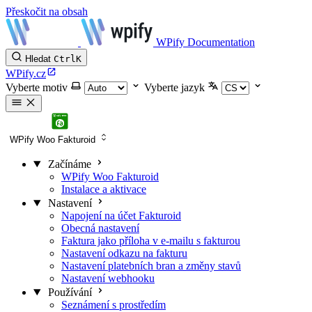
Přeskočit na obsah
WPify Documentation
Hledat
Ctrl
K
WPify.cz
Vyberte motiv
Vyberte jazyk
WPify Woo Fakturoid
Začínáme
WPify Woo Fakturoid
Instalace a aktivace
Nastavení
Napojení na účet Fakturoid
Obecná nastavení
Faktura jako příloha v e-mailu s fakturou
Nastavení odkazu na fakturu
Nastavení platebních bran a změny stavů
Nastavení webhooku
Používání
Seznámení s prostředím