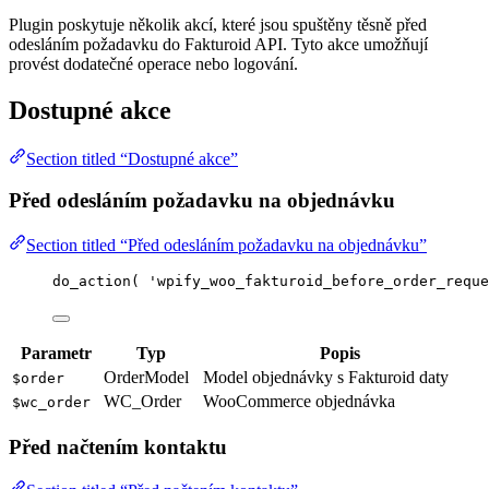
Plugin poskytuje několik akcí, které jsou spuštěny těsně před
odesláním požadavku do Fakturoid API. Tyto akce umožňují
provést dodatečné operace nebo logování.
Dostupné akce
Section titled “Dostupné akce”
Před odesláním požadavku na objednávku
Section titled “Před odesláním požadavku na objednávku”
do_action
(
'
wpify_woo_fakturoid_before_order_reque
Parametr
Typ
Popis
OrderModel
Model objednávky s Fakturoid daty
$order
WC_Order
WooCommerce objednávka
$wc_order
Před načtením kontaktu