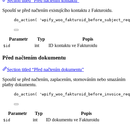
Section titled “Před načtením kontaktu”
Spouští se před načtením existujícího kontaktu z Fakturoidu.
do_action
(
'
wpify_woo_fakturoid_before_subject_req
Parametr
Typ
Popis
int
ID kontaktu ve Fakturoidu
$id
Před načtením dokumentu
Section titled “Před načtením dokumentu”
Spouští se před načtením, zaplacením, stornováním nebo smazáním
platby dokumentu.
do_action
(
'
wpify_woo_fakturoid_before_invoice_req
Parametr
Typ
Popis
int
ID dokumentu ve Fakturoidu
$id