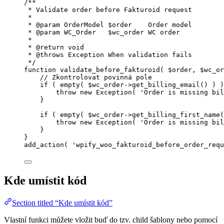
/**
* Validate order before Fakturoid request
*
* 
@param
OrderModel
 $order    Order model
* 
@param
WC_Order
   $wc_order WC order
*
* 
@return
void
* 
@throws
Exception
 When validation fails
*/
function
validate_before_fakturoid
(
$order
, 
$wc_or
// Zkontrolovat povinná pole
if
 ( 
empty
(
$
wc_order
->
get_billing_email
()
) )
throw
new
Exception
(
'
Order is missing bil
}
if
 ( 
empty
(
$
wc_order
->
get_billing_first_name
(
throw
new
Exception
(
'
Order is missing bil
}
}
add_action
(
'
wpify_woo_fakturoid_before_order_requ
Kde umístit kód
Section titled “Kde umístit kód”
Vlastní funkci můžete vložit buď do tzv. child šablony nebo pomocí