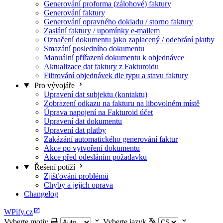
Generování proforma (zálohové) faktury
Generování faktury
Generování opravného dokladu / storno faktury
Zaslání faktury / upomínky e-mailem
Označení dokumentu jako zaplacený / odebrání platby
Smazání posledního dokumentu
Manuální přiřazení dokumentu k objednávce
Aktualizace dat faktury z Fakturoidu
Filtrování objednávek dle typu a stavu faktury
Pro vývojáře
Upravení dat subjektu (kontaktu)
Zobrazení odkazu na fakturu na libovolném místě
Úprava napojení na Fakturoid účet
Upravení dat dokumentu
Upravení dat platby
Zakázání automatického generování faktur
Akce po vytvoření dokumentu
Akce před odesláním požadavku
Řešení potíží
Zjišťování problémů
Chyby a jejich oprava
Changelog
WPify.cz
Vyberte motiv
Vyberte jazyk