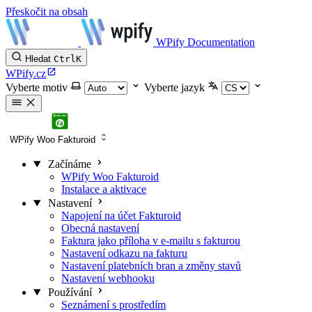
Přeskočit na obsah
WPify Documentation
Hledat
Ctrl
K
WPify.cz
Vyberte motiv
Vyberte jazyk
WPify Woo Fakturoid
Začínáme
WPify Woo Fakturoid
Instalace a aktivace
Nastavení
Napojení na účet Fakturoid
Obecná nastavení
Faktura jako příloha v e-mailu s fakturou
Nastavení odkazu na fakturu
Nastavení platebních bran a změny stavů
Nastavení webhooku
Používání
Seznámení s prostředím