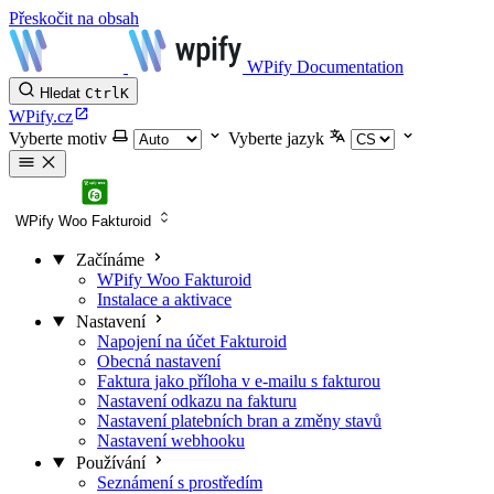
Přeskočit na obsah
WPify Documentation
Hledat
Ctrl
K
WPify.cz
Vyberte motiv
Vyberte jazyk
WPify Woo Fakturoid
Začínáme
WPify Woo Fakturoid
Instalace a aktivace
Nastavení
Napojení na účet Fakturoid
Obecná nastavení
Faktura jako příloha v e-mailu s fakturou
Nastavení odkazu na fakturu
Nastavení platebních bran a změny stavů
Nastavení webhooku
Používání
Seznámení s prostředím