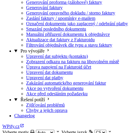
Generování proforma (zálohové) faktury
Generování faktury
Generování opravného dokladu / storno faktury
Zaslání faktury / upomínky e-mailem
Označení dokumentu jako zaplacený / odebrání platby
Smazání posledního dokumentu
Manuální přiřazení dokumentu k objednávce
Aktualizace dat faktury z Fakturoidu
Filtrování objednávek dle typu a stavu faktury
Pro vývojáře
Upravení dat subjektu (kontaktu)
Zobrazení odkazu na fakturu na libovolném místě
Úprava napojení na Fakturoid účet
Upravení dat dokumentu
Upravení dat platby
Zakázání automatického generování faktur
Akce po vytvoření dokumentu
Akce před odesláním požadavku
Řešení potíží
Zjišťování problémů
Chyby a jejich oprava
Changelog
WPify.cz
Vyberte motiv
Vyberte jazyk