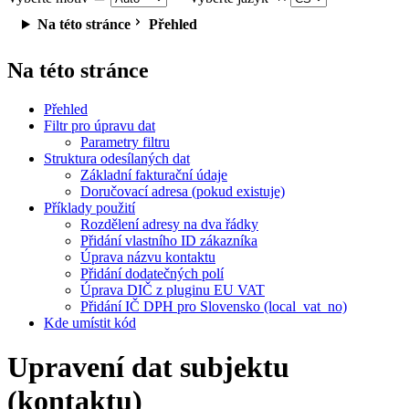
Na této stránce
Přehled
Na této stránce
Přehled
Filtr pro úpravu dat
Parametry filtru
Struktura odesílaných dat
Základní fakturační údaje
Doručovací adresa (pokud existuje)
Příklady použití
Rozdělení adresy na dva řádky
Přidání vlastního ID zákazníka
Úprava názvu kontaktu
Přidání dodatečných polí
Úprava DIČ z pluginu EU VAT
Přidání IČ DPH pro Slovensko (local_vat_no)
Kde umístit kód
Upravení dat subjektu
(kontaktu)