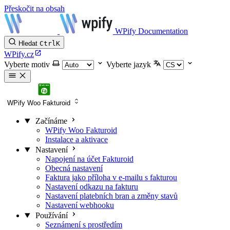
Přeskočit na obsah
WPify Documentation
Hledat
Ctrl
K
WPify.cz
Vyberte motiv
Vyberte jazyk
WPify Woo Fakturoid
Začínáme
WPify Woo Fakturoid
Instalace a aktivace
Nastavení
Napojení na účet Fakturoid
Obecná nastavení
Faktura jako příloha v e-mailu s fakturou
Nastavení odkazu na fakturu
Nastavení platebních bran a změny stavů
Nastavení webhooku
Používání
Seznámení s prostředím