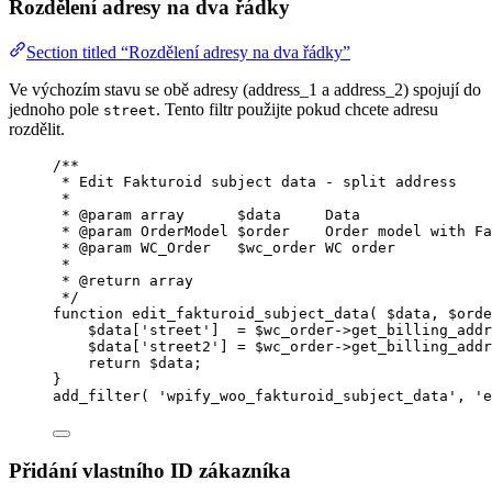
Rozdělení adresy na dva řádky
Section titled “Rozdělení adresy na dva řádky”
Ve výchozím stavu se obě adresy (address_1 a address_2) spojují do
jednoho pole
. Tento filtr použijte pokud chcete adresu
street
rozdělit.
/**
* Edit Fakturoid subject data - split address
*
* 
@param
array
      $data     Data
* 
@param
OrderModel
 $order    Order model with Fa
* 
@param
WC_Order
   $wc_order WC order
*
* 
@return
array
*/
function
edit_fakturoid_subject_data
(
$data
, 
$orde
$data
[
'
street
'
]  
=
$wc_order
->
get_billing_addr
$data
[
'
street2
'
] 
=
$wc_order
->
get_billing_addr
return
$data
;
}
add_filter
(
'
wpify_woo_fakturoid_subject_data
'
,
'
e
Přidání vlastního ID zákazníka