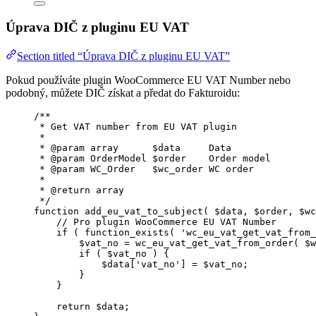
Úprava DIČ z pluginu EU VAT
Section titled “Úprava DIČ z pluginu EU VAT”
Pokud používáte plugin WooCommerce EU VAT Number nebo
podobný, můžete DIČ získat a předat do Fakturoidu:
/**
* Get VAT number from EU VAT plugin
*
* 
@param
array
      $data     Data
* 
@param
OrderModel
 $order    Order model
* 
@param
WC_Order
   $wc_order WC order
*
* 
@return
array
*/
function
add_eu_vat_to_subject
(
$data
, 
$order
, 
$wc
// Pro plugin WooCommerce EU VAT Number
if
 ( 
function_exists
(
'
wc_eu_vat_get_vat_from_
$vat_no
=
wc_eu_vat_get_vat_from_order
(
$
w
if
 ( 
$vat_no
 ) {
$data
[
'
vat_no
'
] 
=
$vat_no
;
}
}
return
$data
;