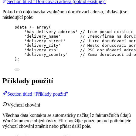
Section titled “Doručovací adresa (pokud existuje)”
Pokud má objednávka vyplněnou doručovací adresu, přidávají se
následující pole:
$data
+=
array
(
'
has_delivery_address
'
// true pokud existuje 
'
delivery_name
'
// Jméno/firma na doruč
'
delivery_street
'
// Ulice doručovací adr
'
delivery_city
'
// Město doručovací adr
'
delivery_zip
'
// PSČ doručovací adres
'
delivery_country
'
// Země doručovací adre
);
Příklady použití
Section titled “Příklady použití”
Výchozí chování
Všechna data kontaktu se automaticky načítají z fakturačních údajů
WooCommerce objednávky. Filtr použijte pouze pokud potřebujete
výchozí chování změnit nebo přidat další pole.