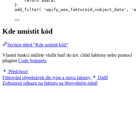
return
$data
;
}
add_filter
(
'
wpify_woo_fakturoid_subject_data
'
,
'
a
Kde umístit kód
Section titled “Kde umístit kód”
Vlastní funkci můžete vložit buď do tzv. child šablony nebo pomocí
pluginu
Code Snippets
.
Předchozí
Filtrování objednávek dle typu a stavu faktury
Další
Zobrazení odkazu na fakturu na libovolném místě