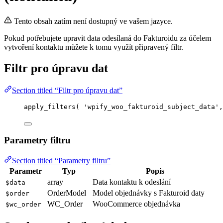
Tento obsah zatím není dostupný ve vašem jazyce.
Pokud potřebujete upravit data odesílaná do Fakturoidu za účelem
vytvoření kontaktu můžete k tomu využít připravený filtr.
Filtr pro úpravu dat
Section titled “Filtr pro úpravu dat”
apply_filters
(
'
wpify_woo_fakturoid_subject_data
'
,
Parametry filtru
Section titled “Parametry filtru”
Parametr
Typ
Popis
array
Data kontaktu k odeslání
$data
OrderModel
Model objednávky s Fakturoid daty
$order
WC_Order
WooCommerce objednávka
$wc_order