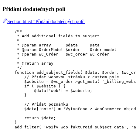
Přidání dodatečných polí
Section titled “Přidání dodatečných polí”
/**
* Add additional fields to subject
*
* 
@param
array
      $data     Data
* 
@param
OrderModel
 $order    Order model
* 
@param
WC_Order
   $wc_order WC order
*
* 
@return
array
*/
function
add_subject_fields
(
$data
, 
$order
, 
$wc_or
// Přidat webovou stránku z custom pole
$website
=
$wc_order
->
get_meta
( 
'
_billing_webs
if
 ( 
$website
 ) {
$data
[
'
web
'
] 
=
$website
;
}
// Přidat poznámku
$data
[
'
note
'
] 
=
'
Vytvořeno z WooCommerce objed
return
$data
;
}
add_filter
(
'
wpify_woo_fakturoid_subject_data
'
,
'
a