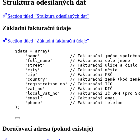
Struktura odesílaných dat
Section titled “Struktura odesílaných dat”
Základní fakturační údaje
Section titled “Základní fakturační údaje”
$data
=
array
(
'
name
'
// Fakturační jméno společno
'
full_name
'
// Fakturační celé jméno
'
street
'
// Fakturační ulice a číslo 
'
city
'
// Fakturační město
'
zip
'
// Fakturační PSČ
'
country
'
// Fakturační země (kód země
'
registration_no
'
// Fakturační IČO
'
vat_no
'
// Fakturační DIČ
'
local_vat_no
'
// Fakturační IČ DPH (pro SR
'
email
'
// Fakturační email
'
phone
'
// Fakturační telefon
);
Doručovací adresa (pokud existuje)