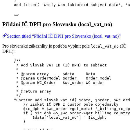
}
add_filter
(
'
wpify_woo_fakturoid_subject_data
'
,
'
a
Přidání IČ DPH pro Slovensko (local_vat_no)
Section titled “Přidání IČ DPH pro Slovensko (local_vat_no)”
Pro slovenské zákazníky je potřeba vyplnit pole
(IČ
local_vat_no
DPH):
/**
* Add Slovak VAT ID (IČ DPH) to subject
*
* 
@param
array
      $data     Data
* 
@param
OrderModel
 $order    Order model
* 
@param
WC_Order
   $wc_order WC order
*
* 
@return
array
*/
function
add_slovak_vat_id
(
$data
, 
$order
, 
$wc_ord
// Získat IČ DPH z custom pole objednávky
$ic_dph
=
$wc_order
->
get_meta
( 
'
_billing_ic_dp
if
 ( 
$ic_dph
&&
$wc_order
->
get_billing_country
$data
[
'
local_vat_no
'
] 
=
$ic_dph
;
}