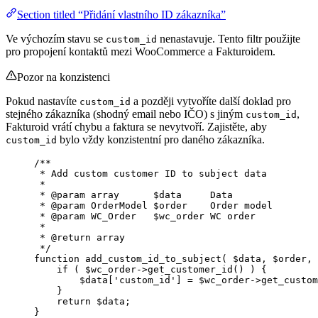
Section titled “Přidání vlastního ID zákazníka”
Ve výchozím stavu se
nenastavuje. Tento filtr použijte
custom_id
pro propojení kontaktů mezi WooCommerce a Fakturoidem.
Pozor na konzistenci
Pokud nastavíte
a později vytvoříte další doklad pro
custom_id
stejného zákazníka (shodný email nebo IČO) s jiným
,
custom_id
Fakturoid vrátí chybu a faktura se nevytvoří. Zajistěte, aby
bylo vždy konzistentní pro daného zákazníka.
custom_id
/**
* Add custom customer ID to subject data
*
* 
@param
array
      $data     Data
* 
@param
OrderModel
 $order    Order model
* 
@param
WC_Order
   $wc_order WC order
*
* 
@return
array
*/
function
add_custom_id_to_subject
(
$data
, 
$order
, 
if
 ( 
$wc_order
->
get_customer_id
() ) {
$data
[
'
custom_id
'
] 
=
$wc_order
->
get_custom
}
return
$data
;
}