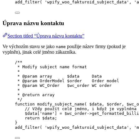
add_filter
(
'
wpify_woo_fakturoid_subject_data
'
,
'
a
Úprava názvu kontaktu
Section titled “Úprava názvu kontaktu”
Ve výchozím stavu se jako
použije název firmy (pokud je
name
vyplněn), jinak celé jméno zákazníka.
/**
* Modify subject name format
*
* 
@param
array
      $data     Data
* 
@param
OrderModel
 $order    Order model
* 
@param
WC_Order
   $wc_order WC order
*
* 
@return
array
*/
function
modify_subject_name
(
$data
, 
$order
, 
$wc_o
// Vždy použít celé jméno, i když je vyplněna 
$data
[
'
name
'
] 
=
$wc_order
->
get_formatted_billi
return
$data
;
}
add_filter
(
'
wpify_woo_fakturoid_subject_data
'
,
'
m