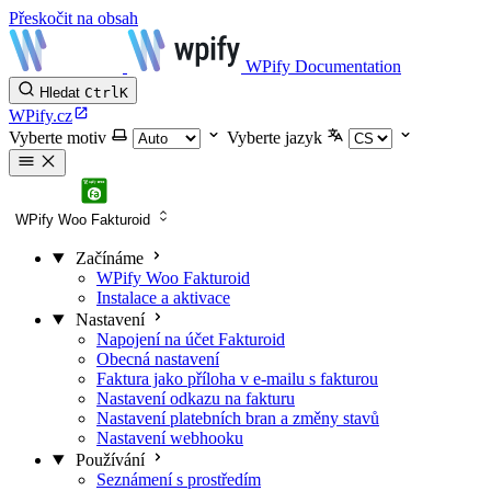
Přeskočit na obsah
WPify Documentation
Hledat
Ctrl
K
WPify.cz
Vyberte motiv
Vyberte jazyk
WPify Woo Fakturoid
Začínáme
WPify Woo Fakturoid
Instalace a aktivace
Nastavení
Napojení na účet Fakturoid
Obecná nastavení
Faktura jako příloha v e-mailu s fakturou
Nastavení odkazu na fakturu
Nastavení platebních bran a změny stavů
Nastavení webhooku
Používání
Seznámení s prostředím