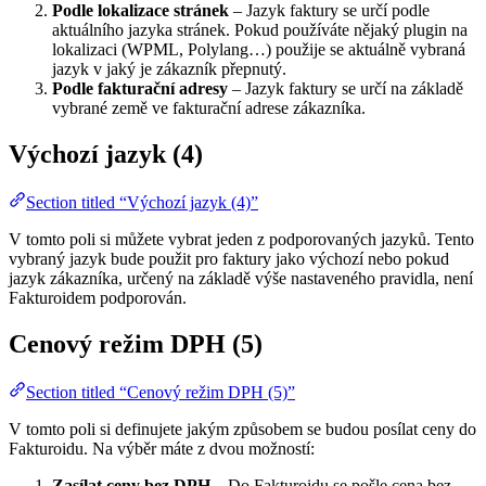
Podle lokalizace stránek
– Jazyk faktury se určí podle
aktuálního jazyka stránek. Pokud používáte nějaký plugin na
lokalizaci (WPML, Polylang…) použije se aktuálně vybraná
jazyk v jaký je zákazník přepnutý.
Podle fakturační adresy
– Jazyk faktury se určí na základě
vybrané země ve fakturační adrese zákazníka.
Výchozí jazyk (4)
Section titled “Výchozí jazyk (4)”
V tomto poli si můžete vybrat jeden z podporovaných jazyků. Tento
vybraný jazyk bude použit pro faktury jako výchozí nebo pokud
jazyk zákazníka, určený na základě výše nastaveného pravidla, není
Fakturoidem podporován.
Cenový režim DPH (5)
Section titled “Cenový režim DPH (5)”
V tomto poli si definujete jakým způsobem se budou posílat ceny do
Fakturoidu. Na výběr máte z dvou možností:
Zasílat ceny bez DPH
– Do Fakturoidu se pošle cena bez