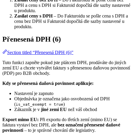
DPH a cenu s DPH si Fakturoid dopočítá dle sazby nastavené
u produktu.
Zasílat ceny s DPH
– Do Fakturoidu se pošle cena s DPH a
cenu bez DPH si Fakturoid dopočítá dle sazby nastavené u
produktu.
Přenesená DPH (6)
Section titled “Přenesená DPH (6)”
Tuto funkci zapněte pokud jste plátcem DPH, prodáváte do jiných
zemí EU a chcete vytvářet faktury s přenesenou daňovou povinností
(PDP) pro B2B obchody.
Kdy se přenesená daňová povinnost aplikuje:
Nastavení je zapnuto
Objednávka je označena jako osvobozená od DPH
(
)
is_vat_exempt = true
Zákazník je v
jiné zemi EU
než váš obchod
Export mimo EU:
Při exportu do třetích zemí (mimo EU) se
faktura vystaví bez DPH, ale
bez označení přenesené daňové
povinnosti
– to je správné chování dle legislativy.