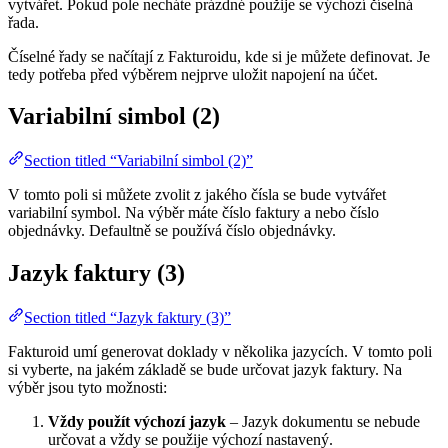
vytvářet. Pokud pole necháte prázdné použije se výchozí číselná
řada.
Číselné řady se načítají z Fakturoidu, kde si je můžete definovat. Je
tedy potřeba před výběrem nejprve uložit napojení na účet.
Variabilní simbol (2)
Section titled “Variabilní simbol (2)”
V tomto poli si můžete zvolit z jakého čísla se bude vytvářet
variabilní symbol. Na výběr máte číslo faktury a nebo číslo
objednávky. Defaultně se používá číslo objednávky.
Jazyk faktury (3)
Section titled “Jazyk faktury (3)”
Fakturoid umí generovat doklady v několika jazycích. V tomto poli
si vyberte, na jakém základě se bude určovat jazyk faktury. Na
výběr jsou tyto možnosti:
Vždy použít výchozí jazyk
– Jazyk dokumentu se nebude
určovat a vždy se použije výchozí nastavený.