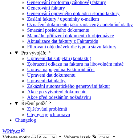
Generování proforma (zálohové) faktury
Generování faktury
Generování opravného dokladu / storno faktury
Zaslání faktury / upomínky e-mailem
Označení dokumentu jako zaplacený / odebrání platby
Smazání posledního dokumentu
Manuální přiřazení dokumentu k objednávce
Aktualizace dat faktury z Fakturoidu
Filtrování objednávek dle typu a stavu faktury
Pro vývojáře
Upravení dat subjektu (kontaktu)
Zobrazení odkazu na fakturu na libovolném místě
Úprava napojení na Fakturoid účet
Upravení dat dokumentu
Upravení dat platby
Zakázání automatického generování faktur
Akce po vytvoření dokumentu
Akce před odesláním požadavku
Řešení potíží
Zjišťování problémů
Chyby a jejich oprava
Changelog
WPify.cz
Vyberte motiv
Vyberte jazyk