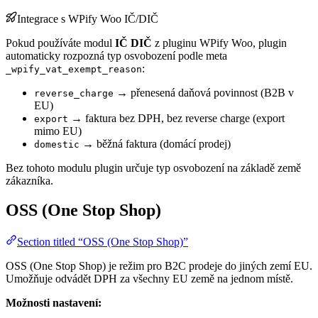
Integrace s WPify Woo IČ/DIČ
Pokud používáte modul
IČ DIČ
z pluginu WPify Woo, plugin
automaticky rozpozná typ osvobození podle meta
:
_wpify_vat_exempt_reason
→ přenesená daňová povinnost (B2B v
reverse_charge
EU)
→ faktura bez DPH, bez reverse charge (export
export
mimo EU)
→ běžná faktura (domácí prodej)
domestic
Bez tohoto modulu plugin určuje typ osvobození na základě země
zákazníka.
OSS (One Stop Shop)
Section titled “OSS (One Stop Shop)”
OSS (One Stop Shop) je režim pro B2C prodeje do jiných zemí EU.
Umožňuje odvádět DPH za všechny EU země na jednom místě.
Možnosti nastavení: