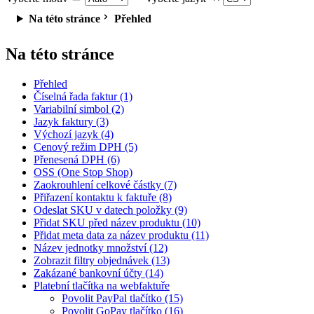
Na této stránce
Přehled
Na této stránce
Přehled
Číselná řada faktur (1)
Variabilní simbol (2)
Jazyk faktury (3)
Výchozí jazyk (4)
Cenový režim DPH (5)
Přenesená DPH (6)
OSS (One Stop Shop)
Zaokrouhlení celkové částky (7)
Přiřazení kontaktu k faktuře (8)
Odeslat SKU v datech položky (9)
Přidat SKU před název produktu (10)
Přidat meta data za název produktu (11)
Název jednotky množství (12)
Zobrazit filtry objednávek (13)
Zakázané bankovní účty (14)
Platební tlačítka na webfaktuře
Povolit PayPal tlačítko (15)
Povolit GoPay tlačítko (16)