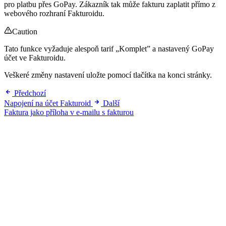
pro platbu přes GoPay. Zákazník tak může fakturu zaplatit přímo z
webového rozhraní Fakturoidu.
Caution
Tato funkce vyžaduje alespoň tarif „Komplet” a nastavený GoPay
účet ve Fakturoidu.
Veškeré změny nastavení uložte pomocí tlačítka na konci stránky.
Předchozí
Napojení na účet Fakturoid
Další
Faktura jako příloha v e-mailu s fakturou