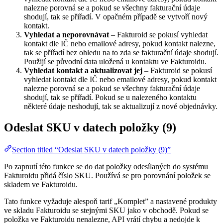
nalezne porovná se a pokud se všechny fakturační údaje
shodují, tak se přiřadí. V opačném případě se vytvoří nový
kontakt.
Vyhledat a neporovnávat
– Fakturoid se pokusí vyhledat
kontakt dle IČ nebo emailové adresy, pokud kontakt nalezne,
tak se přiřadí bez ohledu na to zda se fakturační údaje shodují.
Použijí se původní data uložená u kontaktu ve Fakturoidu.
Vyhledat kontakt a aktualizovat jej
– Fakturoid se pokusí
vyhledat kontakt dle IČ nebo emailové adresy, pokud kontakt
nalezne porovná se a pokud se všechny fakturační údaje
shodují, tak se přiřadí. Pokud se u nalezeného kontaktu
některé údaje neshodují, tak se aktualizují z nové objednávky.
Odeslat SKU v datech položky (9)
Section titled “Odeslat SKU v datech položky (9)”
Po zapnutí této funkce se do dat položky odesílaných do systému
Fakturoidu přidá číslo SKU. Používá se pro porovnání položek se
skladem ve Fakturoidu.
Tato funkce vyžaduje alespoň tarif „Komplet” a nastavené produkty
ve skladu Fakturoidu se stejnými SKU jako v obchodě. Pokud se
položka ve Fakturoidu nenalezne, API vrátí chybu a nedojde k