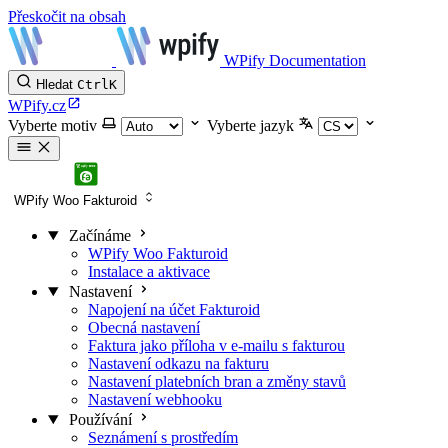
Přeskočit na obsah
WPify Documentation
Hledat
Ctrl
K
WPify.cz
Vyberte motiv
Vyberte jazyk
WPify Woo Fakturoid
Začínáme
WPify Woo Fakturoid
Instalace a aktivace
Nastavení
Napojení na účet Fakturoid
Obecná nastavení
Faktura jako příloha v e-mailu s fakturou
Nastavení odkazu na fakturu
Nastavení platebních bran a změny stavů
Nastavení webhooku
Používání
Seznámení s prostředím