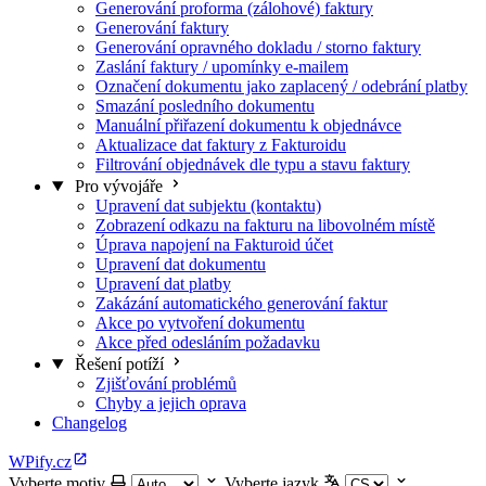
Generování proforma (zálohové) faktury
Generování faktury
Generování opravného dokladu / storno faktury
Zaslání faktury / upomínky e-mailem
Označení dokumentu jako zaplacený / odebrání platby
Smazání posledního dokumentu
Manuální přiřazení dokumentu k objednávce
Aktualizace dat faktury z Fakturoidu
Filtrování objednávek dle typu a stavu faktury
Pro vývojáře
Upravení dat subjektu (kontaktu)
Zobrazení odkazu na fakturu na libovolném místě
Úprava napojení na Fakturoid účet
Upravení dat dokumentu
Upravení dat platby
Zakázání automatického generování faktur
Akce po vytvoření dokumentu
Akce před odesláním požadavku
Řešení potíží
Zjišťování problémů
Chyby a jejich oprava
Changelog
WPify.cz
Vyberte motiv
Vyberte jazyk