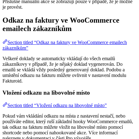
Příslušné manuální akce se zobrazují pouze v případě, že je možné
je provést.
Odkaz na faktury ve WooCommerce
emailech zákazníkům
Section titled “Odkaz na faktury ve WooCommerce emailech
zákazníkům”
Veškeré doklady se automaticky vkládají do všech emailů
zákazníkovy v případě, že je nějaký doklad vygenerován. Do
emailů se vkládá vždy posledný generovaný doklad. Podobu a
umístění odkazu na fakturu můžete ovlivnit v nastavení modulu
Fakturoid.
Vložení odkazu na libovolné místo
Section titled “Vložení odkazu na libovolné místo”
Pokud vám vkládání odkazu na místa z nastavení nestačí, nebo
používáte editor, který ruší základní hooky WooCommerce emailů,
tak odkaz na fakturu můžete vložit na libovolné místo pomocí
shortcode nebo pomocí nahookované akce. Více informací
naleznete v dokumentaci v části Pro vývojáře.