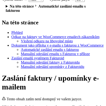
Na této stránce
Automatické zasílání emailu s
fakturou
Na této stránce
Přehled
Odkaz na faktury ve WooCommerce emailech zákazníkům
Vložení odkazu na libovolné místo
Dokument jako příloha v e-mailu s fakturou z WooCommerce
Automatické zasílání emailu s fakturou
Manuální odeslání emailu s Fakturou v příloze
Zaslání emailů systémem Fakturoid
Manuální odeslání faktury z Fakturoidu
Manuální odeslání upomínky z Fakturoidu
Zaslání faktury / upomínky e-
mailem
Tento obsah zatím není dostupný ve vašem jazyce.