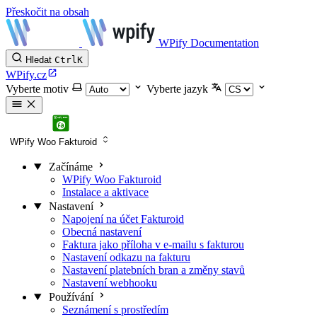
Přeskočit na obsah
WPify Documentation
Hledat
Ctrl
K
WPify.cz
Vyberte motiv
Vyberte jazyk
WPify Woo Fakturoid
Začínáme
WPify Woo Fakturoid
Instalace a aktivace
Nastavení
Napojení na účet Fakturoid
Obecná nastavení
Faktura jako příloha v e-mailu s fakturou
Nastavení odkazu na fakturu
Nastavení platebních bran a změny stavů
Nastavení webhooku
Používání
Seznámení s prostředím