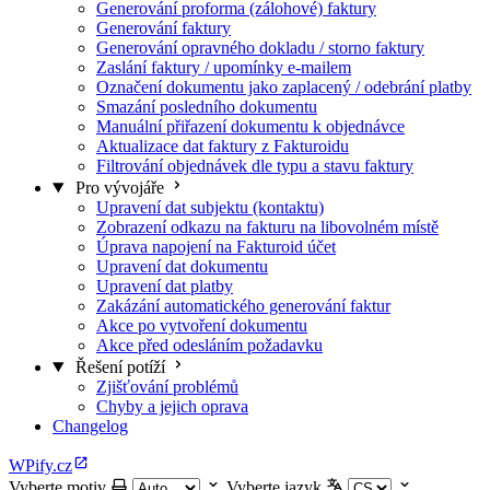
Generování proforma (zálohové) faktury
Generování faktury
Generování opravného dokladu / storno faktury
Zaslání faktury / upomínky e-mailem
Označení dokumentu jako zaplacený / odebrání platby
Smazání posledního dokumentu
Manuální přiřazení dokumentu k objednávce
Aktualizace dat faktury z Fakturoidu
Filtrování objednávek dle typu a stavu faktury
Pro vývojáře
Upravení dat subjektu (kontaktu)
Zobrazení odkazu na fakturu na libovolném místě
Úprava napojení na Fakturoid účet
Upravení dat dokumentu
Upravení dat platby
Zakázání automatického generování faktur
Akce po vytvoření dokumentu
Akce před odesláním požadavku
Řešení potíží
Zjišťování problémů
Chyby a jejich oprava
Changelog
WPify.cz
Vyberte motiv
Vyberte jazyk