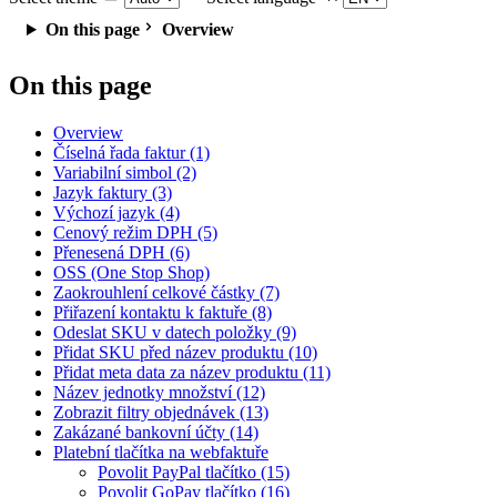
On this page
Overview
On this page
Overview
Číselná řada faktur (1)
Variabilní simbol (2)
Jazyk faktury (3)
Výchozí jazyk (4)
Cenový režim DPH (5)
Přenesená DPH (6)
OSS (One Stop Shop)
Zaokrouhlení celkové částky (7)
Přiřazení kontaktu k faktuře (8)
Odeslat SKU v datech položky (9)
Přidat SKU před název produktu (10)
Přidat meta data za název produktu (11)
Název jednotky množství (12)
Zobrazit filtry objednávek (13)
Zakázané bankovní účty (14)
Platební tlačítka na webfaktuře
Povolit PayPal tlačítko (15)
Povolit GoPay tlačítko (16)