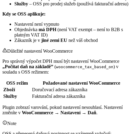
Služby
– OSS pro prodej služeb (používá fakturační adresu)
Kdy se OSS aplikuje:
Nastavení není vypnuto
Objednávka
má DPH
(není VAT exempt – není to B2B s
platným VAT ID)
Zákazník je v
jiné zemi EU
než váš obchod
Důležité nastavení WooCommerce
Pro správný výpočet DPH musí být nastavení WooCommerce
„Počítat daň na základě”
(
) v
woocommerce_tax_based_on
souladu s OSS režimem:
OSS režim
Požadované nastavení WooCommerce
Zboží
Doručovací adresa zákazníka
Služby
Fakturační adresa zákazníka
Plugin zobrazí varování, pokud nastavení nesouhlasí. Nastavení
změníte v
WooCommerce → Nastavení → Daň
.
Note
OSS a přenesená daňová povinnost se vzájemně vylučují: