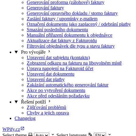
Generování proforma (zálohové) faktury
Generování faktury
Generování opravného dokladu / storno faktury
Zaslání faktury / upomínky e-mailem
Označení dokumentu jako zaplacený / odebrání platby
Smazání posledního dokumentu
Manuální přiřazení dokumentu k objednávce
Aktualizace dat faktury z Fakturoidu
Filtrování objednávek dle typu a stavu faktury
Pro vývojáře
Upravení dat subjektu (kontaktu)
Zobrazení odkazu na fakturu na libovolném místě
Úprava napojení na Fakturoid účet
Upravení dat dokumentu
Upravení dat platby
Zakázání automatického generování faktur
Akce po vytvoření dokumentu
Akce před odesláním požadavku
Řešení potíží
Zjišťování problémů
Chyby a jejich oprava
Changelog
WPify.cz
Select theme
Select language