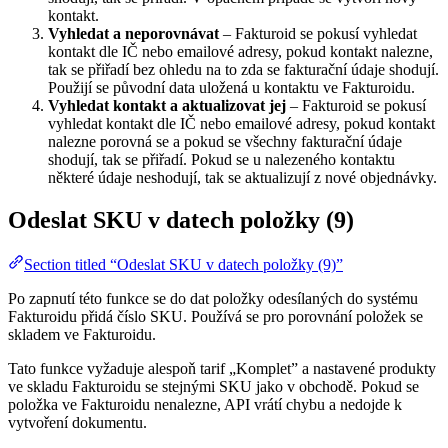
kontakt.
Vyhledat a neporovnávat
– Fakturoid se pokusí vyhledat
kontakt dle IČ nebo emailové adresy, pokud kontakt nalezne,
tak se přiřadí bez ohledu na to zda se fakturační údaje shodují.
Použijí se původní data uložená u kontaktu ve Fakturoidu.
Vyhledat kontakt a aktualizovat jej
– Fakturoid se pokusí
vyhledat kontakt dle IČ nebo emailové adresy, pokud kontakt
nalezne porovná se a pokud se všechny fakturační údaje
shodují, tak se přiřadí. Pokud se u nalezeného kontaktu
některé údaje neshodují, tak se aktualizují z nové objednávky.
Odeslat SKU v datech položky (9)
Section titled “Odeslat SKU v datech položky (9)”
Po zapnutí této funkce se do dat položky odesílaných do systému
Fakturoidu přidá číslo SKU. Používá se pro porovnání položek se
skladem ve Fakturoidu.
Tato funkce vyžaduje alespoň tarif „Komplet” a nastavené produkty
ve skladu Fakturoidu se stejnými SKU jako v obchodě. Pokud se
položka ve Fakturoidu nenalezne, API vrátí chybu a nedojde k
vytvoření dokumentu.