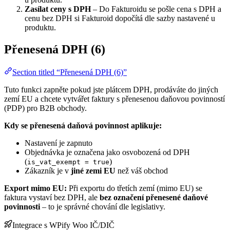
Zasílat ceny s DPH
– Do Fakturoidu se pošle cena s DPH a
cenu bez DPH si Fakturoid dopočítá dle sazby nastavené u
produktu.
Přenesená DPH (6)
Section titled “Přenesená DPH (6)”
Tuto funkci zapněte pokud jste plátcem DPH, prodáváte do jiných
zemí EU a chcete vytvářet faktury s přenesenou daňovou povinností
(PDP) pro B2B obchody.
Kdy se přenesená daňová povinnost aplikuje:
Nastavení je zapnuto
Objednávka je označena jako osvobozená od DPH
(
)
is_vat_exempt = true
Zákazník je v
jiné zemi EU
než váš obchod
Export mimo EU:
Při exportu do třetích zemí (mimo EU) se
faktura vystaví bez DPH, ale
bez označení přenesené daňové
povinnosti
– to je správné chování dle legislativy.
Integrace s WPify Woo IČ/DIČ