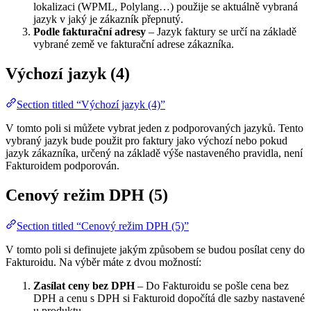
lokalizaci (WPML, Polylang…) použije se aktuálně vybraná
jazyk v jaký je zákazník přepnutý.
Podle fakturační adresy
– Jazyk faktury se určí na základě
vybrané země ve fakturační adrese zákazníka.
Výchozí jazyk (4)
Section titled “Výchozí jazyk (4)”
V tomto poli si můžete vybrat jeden z podporovaných jazyků. Tento
vybraný jazyk bude použit pro faktury jako výchozí nebo pokud
jazyk zákazníka, určený na základě výše nastaveného pravidla, není
Fakturoidem podporován.
Cenový režim DPH (5)
Section titled “Cenový režim DPH (5)”
V tomto poli si definujete jakým způsobem se budou posílat ceny do
Fakturoidu. Na výběr máte z dvou možností:
Zasílat ceny bez DPH
– Do Fakturoidu se pošle cena bez
DPH a cenu s DPH si Fakturoid dopočítá dle sazby nastavené
u produktu.