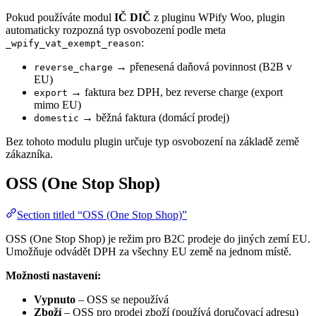
Pokud používáte modul
IČ DIČ
z pluginu WPify Woo, plugin
automaticky rozpozná typ osvobození podle meta
:
_wpify_vat_exempt_reason
→ přenesená daňová povinnost (B2B v
reverse_charge
EU)
→ faktura bez DPH, bez reverse charge (export
export
mimo EU)
→ běžná faktura (domácí prodej)
domestic
Bez tohoto modulu plugin určuje typ osvobození na základě země
zákazníka.
OSS (One Stop Shop)
Section titled “OSS (One Stop Shop)”
OSS (One Stop Shop) je režim pro B2C prodeje do jiných zemí EU.
Umožňuje odvádět DPH za všechny EU země na jednom místě.
Možnosti nastavení:
Vypnuto
– OSS se nepoužívá
Zboží
– OSS pro prodej zboží (používá doručovací adresu)