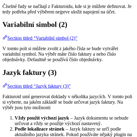
Číselné řady se načítají z Fakturoidu, kde si je můžete definovat. Je
tedy potřeba před výběrem nejprve uložit napojení na účet.
Variabilní simbol (2)
Section titled “Variabilní simbol (2)”
V tomto poli si můžete zvolit z jakého čísla se bude vytvářet
variabilní symbol. Na výběr máte číslo faktury a nebo číslo
objednávky. Defaultně se používá číslo objednávky.
Jazyk faktury (3)
Section titled “Jazyk faktury (3)”
Fakturoid umí generovat doklady v několika jazycích. V tomto poli
si vyberte, na jakém základě se bude určovat jazyk faktury. Na
výběr jsou tyto možnosti:
Vždy použít výchozí jazyk
– Jazyk dokumentu se nebude
určovat a vždy se použije výchozí nastavený.
Podle lokalizace stránek
– Jazyk faktury se určí podle
aktuálního jazyka stránek. Pokud používáte nějaký plugin na