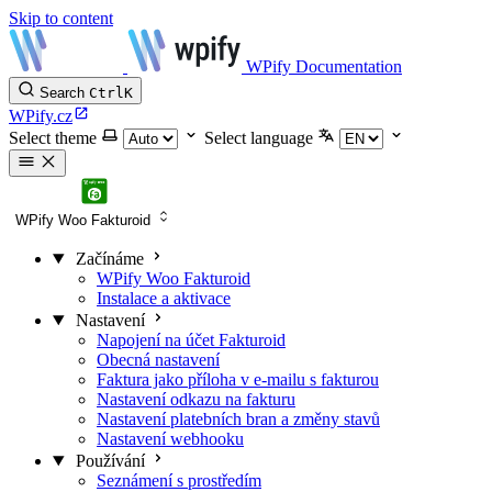
Skip to content
WPify Documentation
Search
Ctrl
K
WPify.cz
Select theme
Select language
WPify Woo Fakturoid
Začínáme
WPify Woo Fakturoid
Instalace a aktivace
Nastavení
Napojení na účet Fakturoid
Obecná nastavení
Faktura jako příloha v e-mailu s fakturou
Nastavení odkazu na fakturu
Nastavení platebních bran a změny stavů
Nastavení webhooku
Používání
Seznámení s prostředím