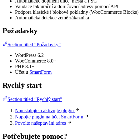
Automatické doplnění ulice, města a PSČ
Validace fakturační a doručovací adresy pomocí API
Podpora klasické i blokové pokladny (WooCommerce Blocks)
Automatická detekce země zákazníka
Požadavky
Section titled “Požadavky”
WordPress 6.2+
WooCommerce 8.0+
PHP 8.1+
Účet u
SmartForm
Rychlý start
Section titled “Rychlý start”
Nainstalujte a aktivujte plugin
Napojte plugin na účet SmartForm
Povolte našeptávání adres
Potřebujete pomoc?