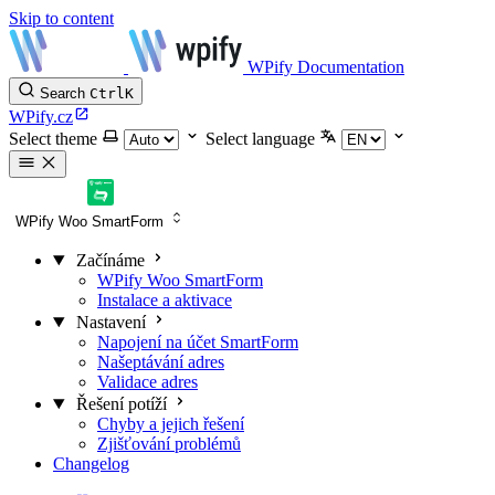
Skip to content
WPify Documentation
Search
Ctrl
K
WPify.cz
Select theme
Select language
WPify Woo SmartForm
Začínáme
WPify Woo SmartForm
Instalace a aktivace
Nastavení
Napojení na účet SmartForm
Našeptávání adres
Validace adres
Řešení potíží
Chyby a jejich řešení
Zjišťování problémů
Changelog