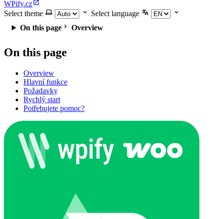
WPify.cz
Select theme
Select language
On this page
Overview
On this page
Overview
Hlavní funkce
Požadavky
Rychlý start
Potřebujete pomoc?