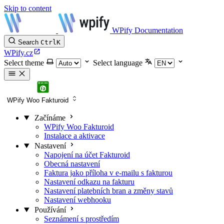
Skip to content
WPify Documentation
Search
Ctrl
K
WPify.cz
Select theme
Select language
WPify Woo Fakturoid
Začínáme
WPify Woo Fakturoid
Instalace a aktivace
Nastavení
Napojení na účet Fakturoid
Obecná nastavení
Faktura jako příloha v e-mailu s fakturou
Nastavení odkazu na fakturu
Nastavení platebních bran a změny stavů
Nastavení webhooku
Používání
Seznámení s prostředím