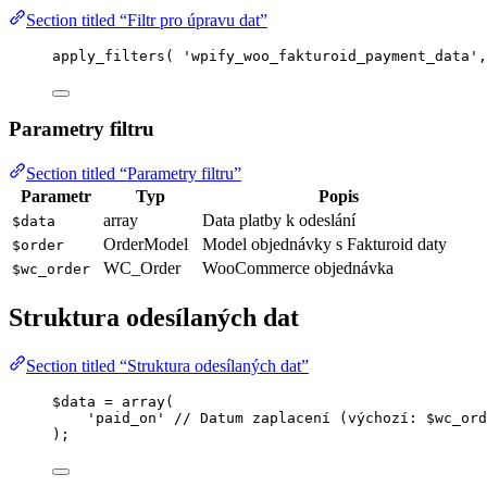
Section titled “Filtr pro úpravu dat”
apply_filters
(
'
wpify_woo_fakturoid_payment_data
'
,
Parametry filtru
Section titled “Parametry filtru”
Parametr
Typ
Popis
array
Data platby k odeslání
$data
OrderModel
Model objednávky s Fakturoid daty
$order
WC_Order
WooCommerce objednávka
$wc_order
Struktura odesílaných dat
Section titled “Struktura odesílaných dat”
$data
=
array
(
'
paid_on
'
// Datum zaplacení (výchozí: $wc_ord
);