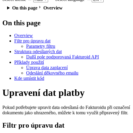
On this page
Overview
On this page
Overview
Filtr pro úpravu dat
Parametry filtru
Struktura odesílaných dat
Další pole podporovaná Fakturoid API
Příklady použití
Úprava data zaplacení
Odeslání děkovného emailu
Kde umístit kód
Upravení dat platby
Pokud potřebujete upravit data odesílaná do Fakturoidu při označení
dokumentu jako uhrazeného, můžete k tomu využít připravený filtr.
Filtr pro úpravu dat