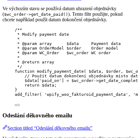
Ve výchozím stavu se používá datum uhrazení objednávky
(
). Tento filtr použijte, pokud
$wc_order->get_date_paid()
chcete například použít datum dokončení objednávky.
/**
* Modify payment date
*
* 
@param
array
      $data     Payment data
* 
@param
OrderModel
 $order    Order model
* 
@param
WC_Order
   $wc_order WC order
*
* 
@return
array
*/
function
modify_payment_date
(
$data
, 
$order
, 
$wc_o
// Použít datum dokončení objednávky místo dat
$data
[
'
paid_on
'
] 
=
$wc_order
->
get_date_complet
return
$data
;
}
add_filter
(
'
wpify_woo_fakturoid_payment_data
'
,
'
m
Odeslání děkovného emailu
Section titled “Odeslání děkovného emailu”