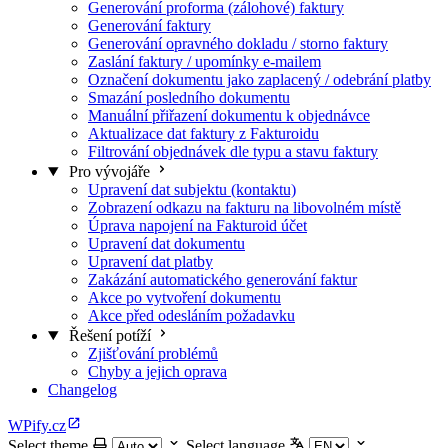
Generování proforma (zálohové) faktury
Generování faktury
Generování opravného dokladu / storno faktury
Zaslání faktury / upomínky e-mailem
Označení dokumentu jako zaplacený / odebrání platby
Smazání posledního dokumentu
Manuální přiřazení dokumentu k objednávce
Aktualizace dat faktury z Fakturoidu
Filtrování objednávek dle typu a stavu faktury
Pro vývojáře
Upravení dat subjektu (kontaktu)
Zobrazení odkazu na fakturu na libovolném místě
Úprava napojení na Fakturoid účet
Upravení dat dokumentu
Upravení dat platby
Zakázání automatického generování faktur
Akce po vytvoření dokumentu
Akce před odesláním požadavku
Řešení potíží
Zjišťování problémů
Chyby a jejich oprava
Changelog
WPify.cz
Select theme
Select language