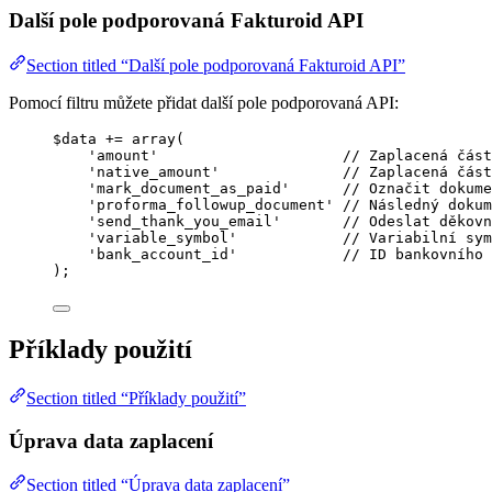
Další pole podporovaná Fakturoid API
Section titled “Další pole podporovaná Fakturoid API”
Pomocí filtru můžete přidat další pole podporovaná API:
$data
+=
array
(
'
amount
'
// Zaplacená část
'
native_amount
'
// Zaplacená část
'
mark_document_as_paid
'
// Označit dokume
'
proforma_followup_document
'
// Následný dokum
'
send_thank_you_email
'
// Odeslat děkovn
'
variable_symbol
'
// Variabilní sym
'
bank_account_id
'
// ID bankovního 
);
Příklady použití
Section titled “Příklady použití”
Úprava data zaplacení
Section titled “Úprava data zaplacení”