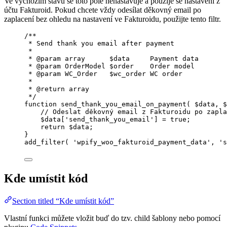
Ve výchozím stavu se toto pole nenastavuje a použije se nastavení z
účtu Fakturoid. Pokud chcete vždy odesílat děkovný email po
zaplacení bez ohledu na nastavení ve Fakturoidu, použijte tento filtr.
/**
* Send thank you email after payment
*
* 
@param
array
      $data     Payment data
* 
@param
OrderModel
 $order    Order model
* 
@param
WC_Order
   $wc_order WC order
*
* 
@return
array
*/
function
send_thank_you_email_on_payment
(
$data
, 
$
// Odeslat děkovný email z Fakturoidu po zapla
$data
[
'
send_thank_you_email
'
] 
=
true
;
return
$data
;
}
add_filter
(
'
wpify_woo_fakturoid_payment_data
'
,
'
s
Kde umístit kód
Section titled “Kde umístit kód”
Vlastní funkci můžete vložit buď do tzv. child šablony nebo pomocí