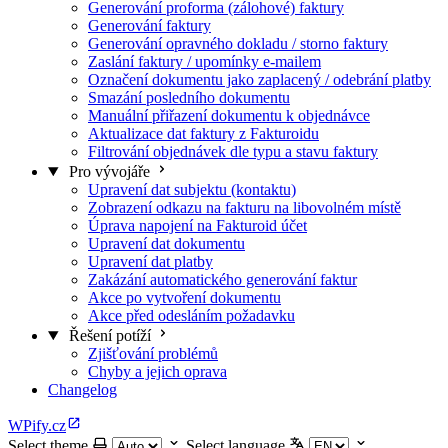
Generování proforma (zálohové) faktury
Generování faktury
Generování opravného dokladu / storno faktury
Zaslání faktury / upomínky e-mailem
Označení dokumentu jako zaplacený / odebrání platby
Smazání posledního dokumentu
Manuální přiřazení dokumentu k objednávce
Aktualizace dat faktury z Fakturoidu
Filtrování objednávek dle typu a stavu faktury
Pro vývojáře
Upravení dat subjektu (kontaktu)
Zobrazení odkazu na fakturu na libovolném místě
Úprava napojení na Fakturoid účet
Upravení dat dokumentu
Upravení dat platby
Zakázání automatického generování faktur
Akce po vytvoření dokumentu
Akce před odesláním požadavku
Řešení potíží
Zjišťování problémů
Chyby a jejich oprava
Changelog
WPify.cz
Select theme
Select language