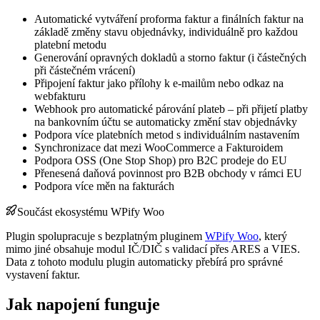
Automatické vytváření proforma faktur a finálních faktur na
základě změny stavu objednávky, individuálně pro každou
platební metodu
Generování opravných dokladů a storno faktur (i částečných
při částečném vrácení)
Připojení faktur jako přílohy k e-mailům nebo odkaz na
webfakturu
Webhook pro automatické párování plateb – při přijetí platby
na bankovním účtu se automaticky změní stav objednávky
Podpora více platebních metod s individuálním nastavením
Synchronizace dat mezi WooCommerce a Fakturoidem
Podpora OSS (One Stop Shop) pro B2C prodeje do EU
Přenesená daňová povinnost pro B2B obchody v rámci EU
Podpora více měn na fakturách
Součást ekosystému WPify Woo
Plugin spolupracuje s bezplatným pluginem
WPify Woo
, který
mimo jiné obsahuje modul IČ/DIČ s validací přes ARES a VIES.
Data z tohoto modulu plugin automaticky přebírá pro správné
vystavení faktur.
Jak napojení funguje