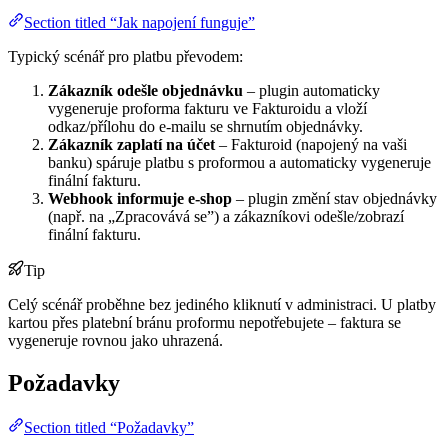
Section titled “Jak napojení funguje”
Typický scénář pro platbu převodem:
Zákazník odešle objednávku
– plugin automaticky
vygeneruje proforma fakturu ve Fakturoidu a vloží
odkaz/přílohu do e-mailu se shrnutím objednávky.
Zákazník zaplatí na účet
– Fakturoid (napojený na vaši
banku) spáruje platbu s proformou a automaticky vygeneruje
finální fakturu.
Webhook informuje e-shop
– plugin změní stav objednávky
(např. na „Zpracovává se”) a zákazníkovi odešle/zobrazí
finální fakturu.
Tip
Celý scénář proběhne bez jediného kliknutí v administraci. U platby
kartou přes platební bránu proformu nepotřebujete – faktura se
vygeneruje rovnou jako uhrazená.
Požadavky
Section titled “Požadavky”