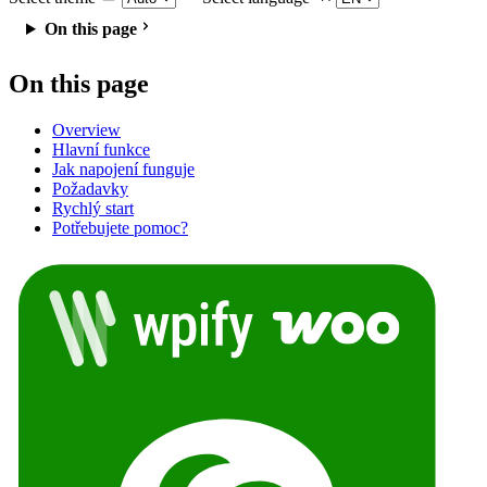
On this page
On this page
Overview
Hlavní funkce
Jak napojení funguje
Požadavky
Rychlý start
Potřebujete pomoc?