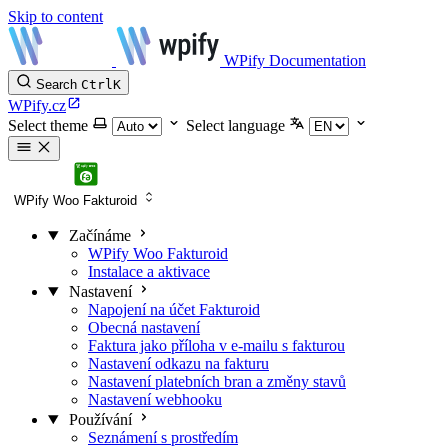
Skip to content
WPify Documentation
Search
Ctrl
K
WPify.cz
Select theme
Select language
WPify Woo Fakturoid
Začínáme
WPify Woo Fakturoid
Instalace a aktivace
Nastavení
Napojení na účet Fakturoid
Obecná nastavení
Faktura jako příloha v e-mailu s fakturou
Nastavení odkazu na fakturu
Nastavení platebních bran a změny stavů
Nastavení webhooku
Používání
Seznámení s prostředím