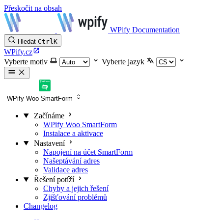
Přeskočit na obsah
WPify Documentation
Hledat
Ctrl
K
WPify.cz
Vyberte motiv
Vyberte jazyk
WPify Woo SmartForm
Začínáme
WPify Woo SmartForm
Instalace a aktivace
Nastavení
Napojení na účet SmartForm
Našeptávání adres
Validace adres
Řešení potíží
Chyby a jejich řešení
Zjišťování problémů
Changelog