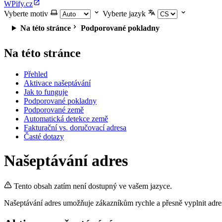
WPify.cz
Vyberte motiv
Vyberte jazyk
Na této stránce
Podporované pokladny
Na této stránce
Přehled
Aktivace našeptávání
Jak to funguje
Podporované pokladny
Podporované země
Automatická detekce země
Fakturační vs. doručovací adresa
Časté dotazy
Našeptávání adres
Tento obsah zatím není dostupný ve vašem jazyce.
Našeptávání adres umožňuje zákazníkům rychle a přesně vyplnit adres