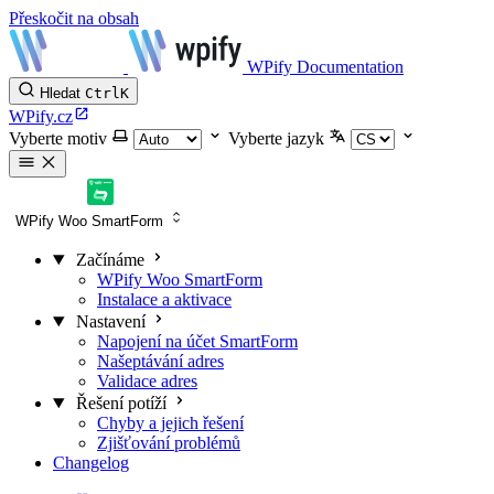
Přeskočit na obsah
WPify Documentation
Hledat
Ctrl
K
WPify.cz
Vyberte motiv
Vyberte jazyk
WPify Woo SmartForm
Začínáme
WPify Woo SmartForm
Instalace a aktivace
Nastavení
Napojení na účet SmartForm
Našeptávání adres
Validace adres
Řešení potíží
Chyby a jejich řešení
Zjišťování problémů
Changelog