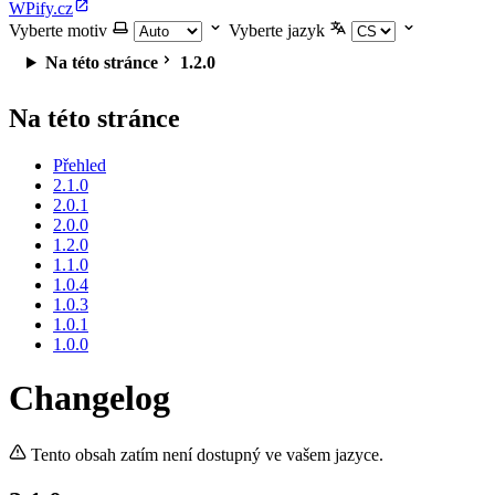
WPify.cz
Vyberte motiv
Vyberte jazyk
Na této stránce
1.2.0
Na této stránce
Přehled
2.1.0
2.0.1
2.0.0
1.2.0
1.1.0
1.0.4
1.0.3
1.0.1
1.0.0
Changelog
Tento obsah zatím není dostupný ve vašem jazyce.