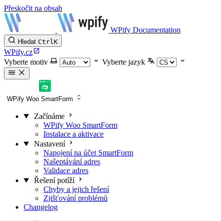
Přeskočit na obsah
WPify Documentation
Hledat
Ctrl
K
WPify.cz
Vyberte motiv
Vyberte jazyk
WPify Woo SmartForm
Začínáme
WPify Woo SmartForm
Instalace a aktivace
Nastavení
Napojení na účet SmartForm
Našeptávání adres
Validace adres
Řešení potíží
Chyby a jejich řešení
Zjišťování problémů
Changelog