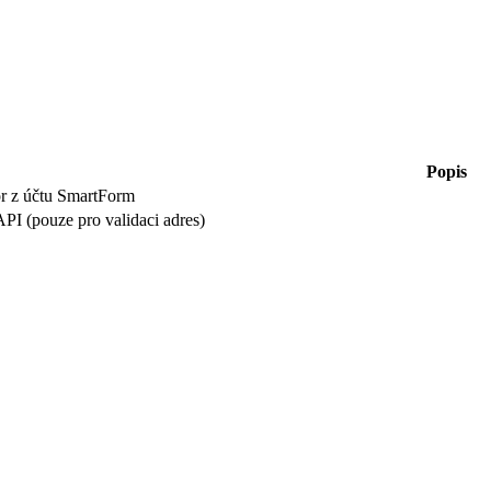
Popis
tor z účtu SmartForm
PI (pouze pro validaci adres)