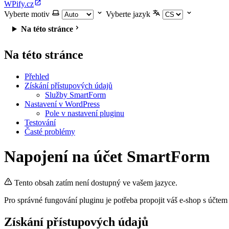
WPify.cz
Vyberte motiv
Vyberte jazyk
Na této stránce
Na této stránce
Přehled
Získání přístupových údajů
Služby SmartForm
Nastavení v WordPress
Pole v nastavení pluginu
Testování
Časté problémy
Napojení na účet SmartForm
Tento obsah zatím není dostupný ve vašem jazyce.
Pro správné fungování pluginu je potřeba propojit váš e-shop s účte
Získání přístupových údajů