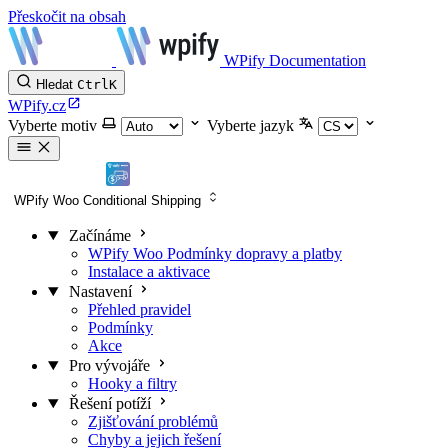
Přeskočit na obsah
WPify Documentation
Hledat
Ctrl
K
WPify.cz
Vyberte motiv
Vyberte jazyk
WPify Woo Conditional Shipping
Začínáme
WPify Woo Podmínky dopravy a platby
Instalace a aktivace
Nastavení
Přehled pravidel
Podmínky
Akce
Pro vývojáře
Hooky a filtry
Řešení potíží
Zjišťování problémů
Chyby a jejich řešení