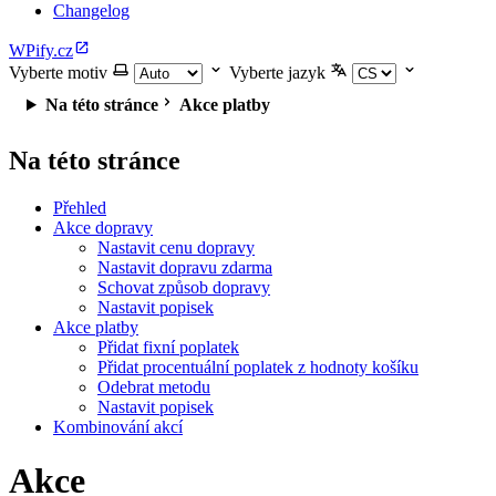
Changelog
WPify.cz
Vyberte motiv
Vyberte jazyk
Na této stránce
Akce platby
Na této stránce
Přehled
Akce dopravy
Nastavit cenu dopravy
Nastavit dopravu zdarma
Schovat způsob dopravy
Nastavit popisek
Akce platby
Přidat fixní poplatek
Přidat procentuální poplatek z hodnoty košíku
Odebrat metodu
Nastavit popisek
Kombinování akcí
Akce