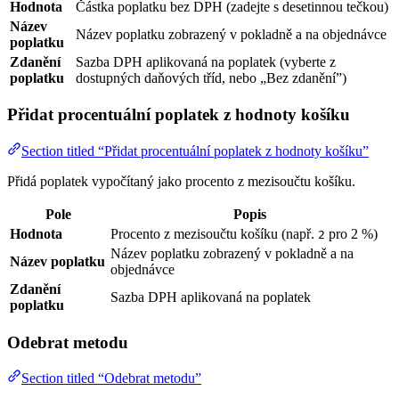
Hodnota
Částka poplatku bez DPH (zadejte s desetinnou tečkou)
Název
Název poplatku zobrazený v pokladně a na objednávce
poplatku
Zdanění
Sazba DPH aplikovaná na poplatek (vyberte z
poplatku
dostupných daňových tříd, nebo „Bez zdanění”)
Přidat procentuální poplatek z hodnoty košíku
Section titled “Přidat procentuální poplatek z hodnoty košíku”
Přidá poplatek vypočítaný jako procento z mezisoučtu košíku.
Pole
Popis
Hodnota
Procento z mezisoučtu košíku (např.
pro 2 %)
2
Název poplatku zobrazený v pokladně a na
Název poplatku
objednávce
Zdanění
Sazba DPH aplikovaná na poplatek
poplatku
Odebrat metodu
Section titled “Odebrat metodu”