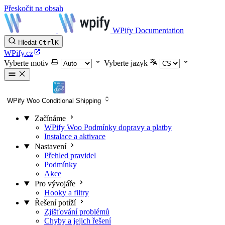
Přeskočit na obsah
WPify Documentation
Hledat
Ctrl
K
WPify.cz
Vyberte motiv
Vyberte jazyk
WPify Woo Conditional Shipping
Začínáme
WPify Woo Podmínky dopravy a platby
Instalace a aktivace
Nastavení
Přehled pravidel
Podmínky
Akce
Pro vývojáře
Hooky a filtry
Řešení potíží
Zjišťování problémů
Chyby a jejich řešení