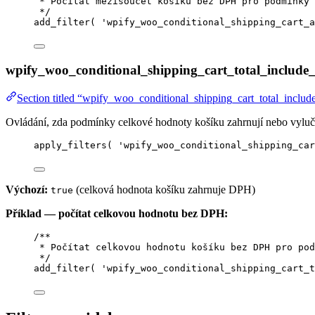
* Počítat mezisoučet košíku bez DPH pro podmínky 
*/
add_filter
(
'
wpify_woo_conditional_shipping_cart_a
wpify_woo_conditional_shipping_cart_total_include
Section titled “wpify_woo_conditional_shipping_cart_total_includ
Ovládání, zda podmínky celkové hodnoty košíku zahrnují nebo vylu
apply_filters
(
'
wpify_woo_conditional_shipping_car
Výchozí:
(celková hodnota košíku zahrnuje DPH)
true
Příklad — počítat celkovou hodnotu bez DPH:
/**
* Počítat celkovou hodnotu košíku bez DPH pro pod
*/
add_filter
(
'
wpify_woo_conditional_shipping_cart_t