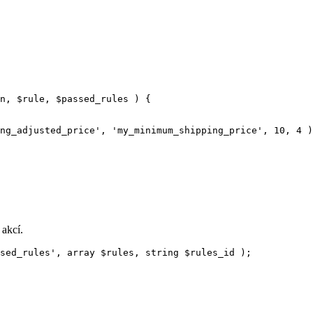
n
, 
$rule
, 
$passed_rules
)
 {
ng_adjusted_price
'
,
'
my_minimum_shipping_price
'
,
10
,
4
)
 akcí.
sed_rules
'
,
array
$
rules
,
string
$
rules_id
);