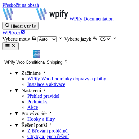
Přeskočit na obsah
WPify Documentation
Hledat
Ctrl
K
WPify.cz
Vyberte motiv
Vyberte jazyk
WPify Woo Conditional Shipping
Začínáme
WPify Woo Podmínky dopravy a platby
Instalace a aktivace
Nastavení
Přehled pravidel
Podmínky
Akce
Pro vývojáře
Hooky a filtry
Řešení potíží
Zjišťování problémů
Chyby a jejich řešení