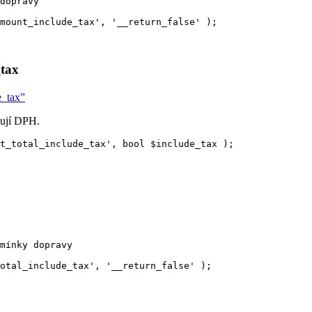
dopravy
mount_include_tax
'
,
'
__return_false
'
);
_tax
e_tax”
čují DPH.
t_total_include_tax
'
,
bool
$
include_tax
);
mínky dopravy
otal_include_tax
'
,
'
__return_false
'
);