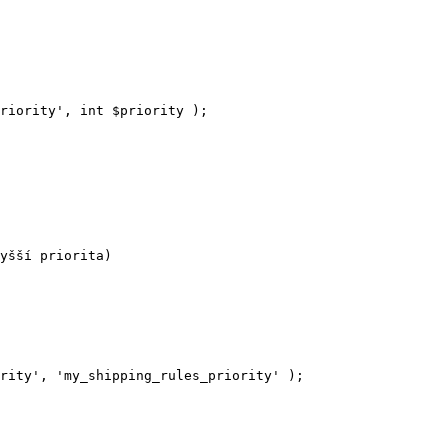
riority
'
,
int
$
priority
);
yšší priorita)
rity
'
,
'
my_shipping_rules_priority
'
);