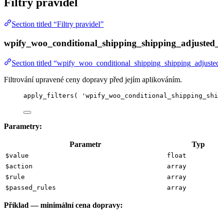
Filtry pravidel
Section titled “Filtry pravidel”
wpify_woo_conditional_shipping_shipping_adjusted_
Section titled “wpify_woo_conditional_shipping_shipping_adjuste
Filtrování upravené ceny dopravy před jejím aplikováním.
apply_filters
(
'
wpify_woo_conditional_shipping_shi
Parametry:
Parametr
Typ
$value
float
$action
array
$rule
array
$passed_rules
array
Příklad — minimální cena dopravy: