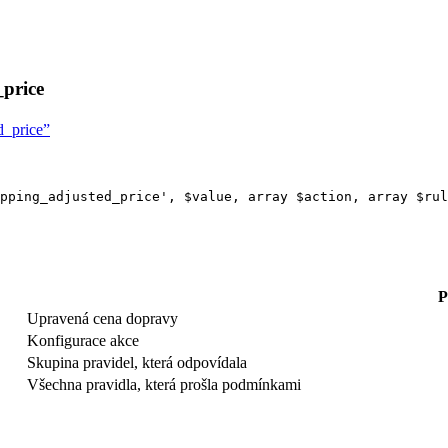
price
d_price”
pping_adjusted_price
'
,
$
value
,
array
$
action
,
array
$
rul
P
Upravená cena dopravy
Konfigurace akce
Skupina pravidel, která odpovídala
Všechna pravidla, která prošla podmínkami