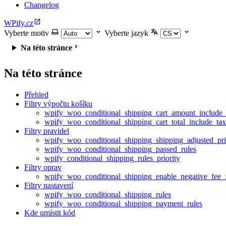
Changelog
WPify.cz
Vyberte motiv
Vyberte jazyk
Na této stránce
Na této stránce
Přehled
Filtry výpočtu košíku
wpify_woo_conditional_shipping_cart_amount_include_
wpify_woo_conditional_shipping_cart_total_include_tax
Filtry pravidel
wpify_woo_conditional_shipping_shipping_adjusted_pr
wpify_woo_conditional_shipping_passed_rules
wpify_conditional_shipping_rules_priority
Filtry oprav
wpify_woo_conditional_shipping_enable_negative_fee_
Filtry nastavení
wpify_woo_conditional_shipping_rules
wpify_woo_conditional_shipping_payment_rules
Kde umístit kód