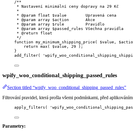
/**
* Nastavení minimální ceny dopravy na 29 Kč
*
* 
@param
float
 $value        Upravená cena
* 
@param
array
 $action       Akce
* 
@param
array
 $rule         Pravidlo
* 
@param
array
 $passed_rules Všechna pravidla
* 
@return
float
*/
function
my_minimum_shipping_price
(
$value
, 
$actio
return
max
(
$
value
,
29
);
}
add_filter
(
'
wpify_woo_conditional_shipping_shippi
wpify_woo_conditional_shipping_passed_rules
Section titled “wpify_woo_conditional_shipping_passed_rules”
Filtrování pravidel, která prošla všemi podmínkami, před aplikováním
apply_filters
(
'
wpify_woo_conditional_shipping_pas
Parametry: