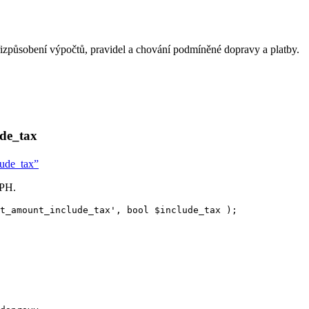
izpůsobení výpočtů, pravidel a chování podmíněné dopravy a platby.
de_tax
lude_tax”
DPH.
t_amount_include_tax
'
,
bool
$
include_tax
);