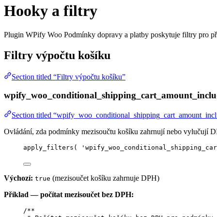
Hooky a filtry
Plugin WPify Woo Podmínky dopravy a platby poskytuje filtry pro př
Filtry výpočtu košíku
Section titled “Filtry výpočtu košíku”
wpify_woo_conditional_shipping_cart_amount_inclu
Section titled “wpify_woo_conditional_shipping_cart_amount_inc
Ovládání, zda podmínky mezisoučtu košíku zahrnují nebo vylučují 
apply_filters
(
'
wpify_woo_conditional_shipping_car
Výchozí:
(mezisoučet košíku zahrnuje DPH)
true
Příklad — počítat mezisoučet bez DPH:
/**