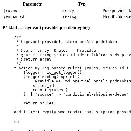
Parametr
Typ
Pole pravidel,
$rules
array
Identifikátor sa
$rules_id
string
Příklad — logování pravidel pro debugging:
/**
* Logování pravidel, která prošla podmínkami
*
* 
@param
array
  $rules    Pravidla
* 
@param
string
 $rules_id Identifikátor sady prav
* 
@return
array
*/
function
my_log_passed_rules
(
$rules
, 
$rules_id
)
 
$logger
=
wc_get_logger
();
$logger
->
debug
( 
sprintf
(
'
Pravidla %s: %d pravidel prošlo podmínkam
$
rules_id
,
count
(
$
rules
)
), [ 
'
source
'
=>
'
conditional-shipping-debug
'
 
return
$rules
;
}
add_filter
(
'
wpify_woo_conditional_shipping_passed