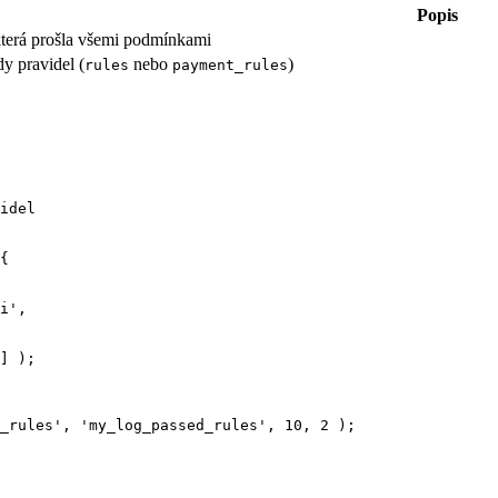
Popis
 která prošla všemi podmínkami
dy pravidel (
nebo
)
rules
payment_rules
idel
{
i
'
,
] );
_rules
'
,
'
my_log_passed_rules
'
,
10
,
2
);