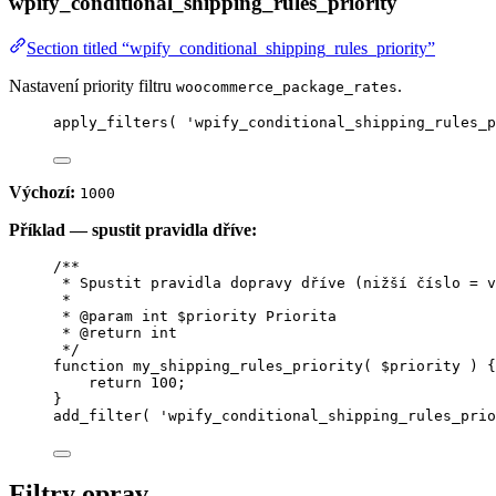
wpify_conditional_shipping_rules_priority
Section titled “wpify_conditional_shipping_rules_priority”
Nastavení priority filtru
.
woocommerce_package_rates
apply_filters
(
'
wpify_conditional_shipping_rules_p
Výchozí:
1000
Příklad — spustit pravidla dříve:
/**
* Spustit pravidla dopravy dříve (nižší číslo = v
*
* 
@param
int
 $priority Priorita
* 
@return
int
*/
function
my_shipping_rules_priority
(
$priority
)
 {
return
100
;
}
add_filter
(
'
wpify_conditional_shipping_rules_prio
Filtry oprav