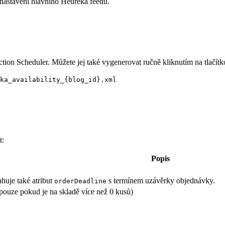
 nastavení hlavního Heureka feedu.
tion Scheduler. Můžete jej také vygenerovat ručně kliknutím na tlačít
ka_availability_{blog_id}.xml
t:
Popis
huje také atribut
s termínem uzávěrky objednávky.
orderDeadline
pouze pokud je na skladě více než 0 kusů)