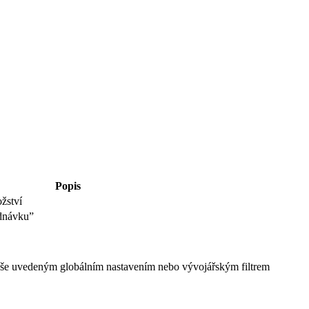
Popis
žství
ednávku”
 výše uvedeným globálním nastavením nebo vývojářským filtrem