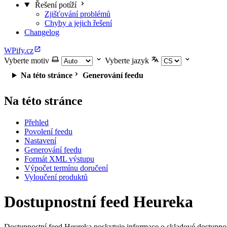
Řešení potíží
Zjišťování problémů
Chyby a jejich řešení
Changelog
WPify.cz
Vyberte motiv
Vyberte jazyk
Na této stránce
Generování feedu
Na této stránce
Přehled
Povolení feedu
Nastavení
Generování feedu
Formát XML výstupu
Výpočet termínu doručení
Vyloučení produktů
Dostupnostní feed Heureka
Dostupnostní feed Heureka poskytuje informace o skladové dostupnos