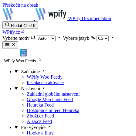
Přeskočit na obsah
WPify Documentation
Hledat
Ctrl
K
WPify.cz
Vyberte motiv
Vyberte jazyk
WPify Woo Feeds
Začínáme
WPify Woo Feedy
Instalace a aktivace
Nastavení
Základní globální nastavení
Google Merchants Feed
Heureka Feed
Dostupnostní feed Heureka
Zboží.cz Feed
Alza.cz Feed
Pro vývojáře
Hooky a filtry