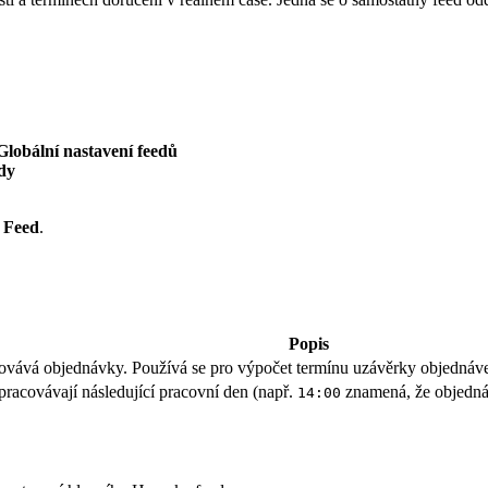
bální nastavení feedů
dy
 Feed
.
Popis
covává objednávky. Používá se pro výpočet termínu uzávěrky objednáv
pracovávají následující pracovní den (např.
znamená, že objedná
14:00