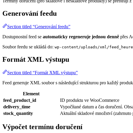
Termíny doručení (pro skladové i neskladové produkty) se přebírají z
Generování feedu
Section titled “Generování feedu”
Dostupnostní feed se
automaticky regeneruje jednou denně
přes Ac
Soubor feedu se ukládá do:
wp-content/uploads/xml/feed_heure
Formát XML výstupu
Section titled “Formát XML výstupu”
Feed generuje XML soubor s následující strukturou pro každý produk
Element
feed_product_id
ID produktu ve WooCommerce
delivery_time
Vypočítané datum a čas doručení. Obsa
stock_quantity
Aktuální skladové množství (zahrnuto 
Výpočet termínu doručení