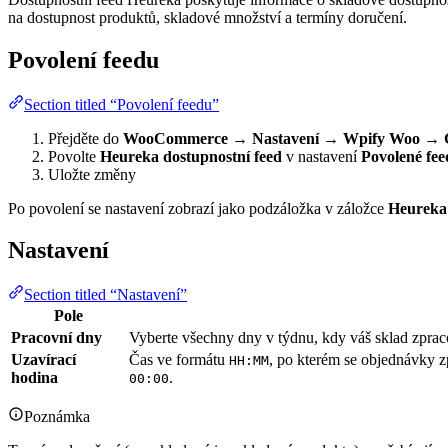
na dostupnost produktů, skladové množství a termíny doručení.
Povolení feedu
Section titled “Povolení feedu”
Přejděte do
WooCommerce → Nastavení → Wpify Woo → Glo
Povolte
Heureka dostupnostní feed
v nastavení
Povolené fee
Uložte změny
Po povolení se nastavení zobrazí jako podzáložka v záložce
Heureka
Nastavení
Section titled “Nastavení”
Pole
Pracovní dny
Vyberte všechny dny v týdnu, kdy váš sklad zpra
Uzavírací
Čas ve formátu
, po kterém se objednávky z
HH:MM
hodina
.
00:00
Poznámka