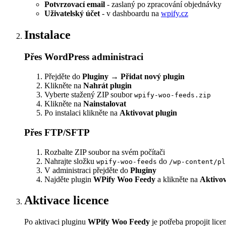
Potvrzovací email
- zaslaný po zpracování objednávky
Uživatelský účet
- v dashboardu na
wpify.cz
Instalace
Přes WordPress administraci
Přejděte do
Pluginy
→
Přidat nový plugin
Klikněte na
Nahrát plugin
Vyberte stažený ZIP soubor
wpify-woo-feeds.zip
Klikněte na
Nainstalovat
Po instalaci klikněte na
Aktivovat plugin
Přes FTP/SFTP
Rozbalte ZIP soubor na svém počítači
Nahrajte složku
do
wpify-woo-feeds
/wp-content/pl
V administraci přejděte do
Pluginy
Najděte plugin
WPify Woo Feedy
a klikněte na
Aktivo
Aktivace licence
Po aktivaci pluginu
WPify Woo Feedy
je potřeba propojit lic