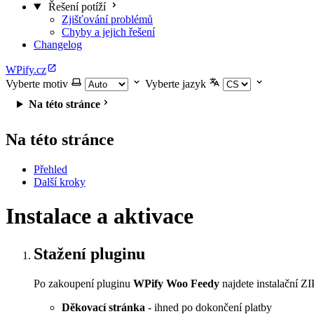
Řešení potíží
Zjišťování problémů
Chyby a jejich řešení
Changelog
WPify.cz
Vyberte motiv
Vyberte jazyk
Na této stránce
Na této stránce
Přehled
Další kroky
Instalace a aktivace
Stažení pluginu
Po zakoupení pluginu
WPify Woo Feedy
najdete instalační ZI
Děkovací stránka
- ihned po dokončení platby