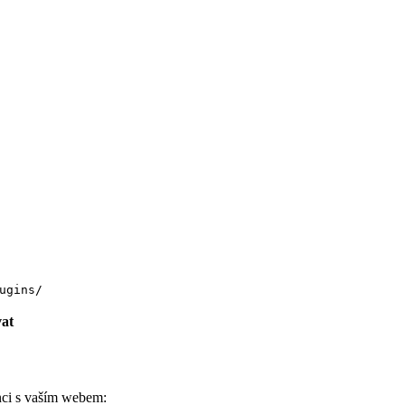
ugins/
vat
enci s vaším webem: