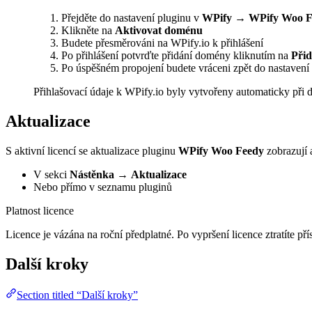
Přejděte do nastavení pluginu v
WPify → WPify Woo F
Klikněte na
Aktivovat doménu
Budete přesměrováni na WPify.io k přihlášení
Po přihlášení potvrďte přidání domény kliknutím na
Přid
Po úspěšném propojení budete vráceni zpět do nastavení
Přihlašovací údaje k WPify.io byly vytvořeny automaticky při 
Aktualizace
S aktivní licencí se aktualizace pluginu
WPify Woo Feedy
zobrazují 
V sekci
Nástěnka
→
Aktualizace
Nebo přímo v seznamu pluginů
Platnost licence
Licence je vázána na roční předplatné. Po vypršení licence ztratíte 
Další kroky
Section titled “Další kroky”