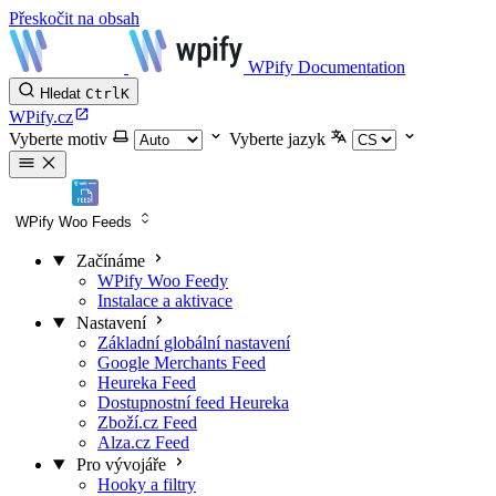
Přeskočit na obsah
WPify Documentation
Hledat
Ctrl
K
WPify.cz
Vyberte motiv
Vyberte jazyk
WPify Woo Feeds
Začínáme
WPify Woo Feedy
Instalace a aktivace
Nastavení
Základní globální nastavení
Google Merchants Feed
Heureka Feed
Dostupnostní feed Heureka
Zboží.cz Feed
Alza.cz Feed
Pro vývojáře
Hooky a filtry