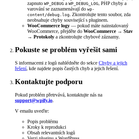
zapnuto
a
, PHP chyby a
WP_DEBUG
WP_DEBUG_LOG
varování se zaznamenávají do
wp-
. Zkontrolujte tento soubor, zda
content/debug.log
neobsahuje chyby související s pluginem.
WooCommerce logy
— pokud máte nainstalovaný
WooCommerce, přejděte do
WooCommerce → Stav
→ Protokoly
a zkontrolujte chybové záznamy.
Pokuste se problém vyřešit sami
S informacemi z logů nahlédněte do sekce
Chyby a jejich
řešení
, kde najdete popis častých chyb a jejich řešení.
Kontaktujte podporu
Pokud problém přetrvává, kontaktujte nás na
support@wpify.io
.
V emailu uveďte:
Popis problému
Kroky k reprodukci
Obsah relevantních logů
Verzi pluginu a WordPress