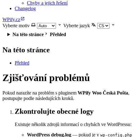
Chyby a jejich řešení
Changelog
WPify.cz
Vyberte motiv
Vyberte jazyk
Na této stránce
Přehled
Na této stránce
Přehled
Zjišťování problémů
Pokud narazíte na problém s pluginem
WPify Woo Česká Pošta
,
postupujte podle následujících kroků.
Zkontrolujte obecné logy
Existuje několik zdrojů informací o chybách ve WordPressu:
WordPress debug.log
— pokud je v
wp-config.php