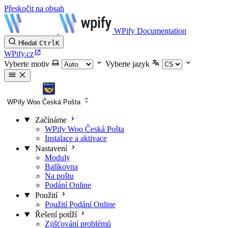
Přeskočit na obsah
WPify Documentation
Hledat
Ctrl
K
WPify.cz
Vyberte motiv
Vyberte jazyk
WPify Woo Česká Pošta
Začínáme
WPify Woo Česká Pošta
Instalace a aktivace
Nastavení
Moduly
Balíkovna
Na poštu
Podání Online
Použití
Použití Podání Online
Řešení potíží
Zjišťování problémů