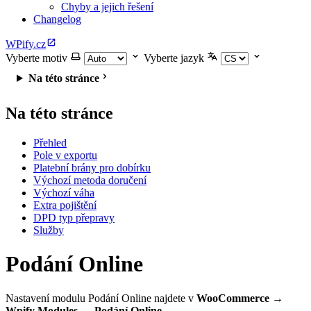
Chyby a jejich řešení
Changelog
WPify.cz
Vyberte motiv
Vyberte jazyk
Na této stránce
Na této stránce
Přehled
Pole v exportu
Platební brány pro dobírku
Výchozí metoda doručení
Výchozí váha
Extra pojištění
DPD typ přepravy
Služby
Podání Online
Nastavení modulu Podání Online najdete v
WooCommerce →
Wpify Modules → Podání Online
.