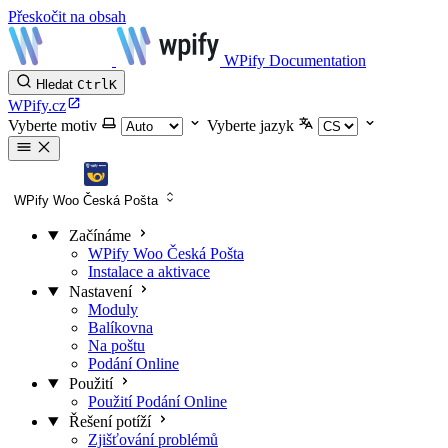
Přeskočit na obsah
WPify Documentation
Hledat
Ctrl
K
WPify.cz
Vyberte motiv
Vyberte jazyk
WPify Woo Česká Pošta
Začínáme
WPify Woo Česká Pošta
Instalace a aktivace
Nastavení
Moduly
Balíkovna
Na poštu
Podání Online
Použití
Použití Podání Online
Řešení potíží
Zjišťování problémů