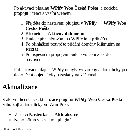
Po aktivaci pluginu
WPify Woo Česká Pošta
je potřeba
propojit licenci s vaším webem:
Přejděte do nastavení pluginu v
WPify → WPify Woo
Česká Pošta
Klikněte na
Aktivovat doménu
Budete přesměrováni na WPify.io k přihlášení
Po přihlášení potvrďte přidání domény kliknutím na
Přidat
Po úspěšném propojení budete vráceni zpět do
nastavení
Přihlašovací údaje k WPify.io byly vytvořeny automaticky při
dokončení objednávky a zaslány na váš email.
Aktualizace
S aktivní licencí se aktualizace pluginu
WPify Woo Česká Pošta
zobrazují automaticky ve WordPress:
V sekci
Nástěnka
→
Aktualizace
Nebo přímo v seznamu pluginů
Platnost licence