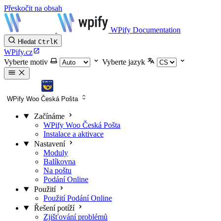
Přeskočit na obsah
WPify Documentation
Hledat
Ctrl
K
WPify.cz
Vyberte motiv
Vyberte jazyk
WPify Woo Česká Pošta
Začínáme
WPify Woo Česká Pošta
Instalace a aktivace
Nastavení
Moduly
Balíkovna
Na poštu
Podání Online
Použití
Použití Podání Online
Řešení potíží
Zjišťování problémů