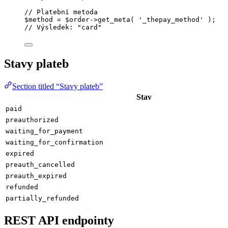
// Platební metoda
$method
=
$order
->
get_meta
( 
'
_thepay_method
'
 );
// Výsledek: "card"
Stavy plateb
Section titled “Stavy plateb”
Stav
paid
preauthorized
waiting_for_payment
waiting_for_confirmation
expired
preauth_cancelled
preauth_expired
refunded
partially_refunded
REST API endpointy