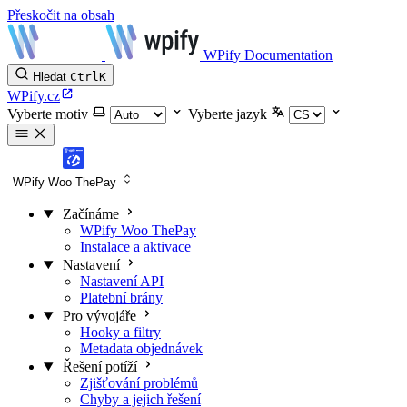
Přeskočit na obsah
WPify Documentation
Hledat
Ctrl
K
WPify.cz
Vyberte motiv
Vyberte jazyk
WPify Woo ThePay
Začínáme
WPify Woo ThePay
Instalace a aktivace
Nastavení
Nastavení API
Platební brány
Pro vývojáře
Hooky a filtry
Metadata objednávek
Řešení potíží
Zjišťování problémů
Chyby a jejich řešení