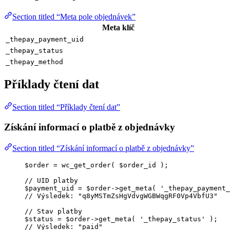
Section titled “Meta pole objednávek”
Meta klíč
_thepay_payment_uid
_thepay_status
_thepay_method
Příklady čtení dat
Section titled “Příklady čtení dat”
Získání informací o platbě z objednávky
Section titled “Získání informací o platbě z objednávky”
$order
=
wc_get_order
(
$
order_id
);
// UID platby
$payment_uid
=
$order
->
get_meta
( 
'
_thepay_payment_
// Výsledek: "q8yMSTmZsHgVdvgWGBWqgRF0Vp4VbfU3"
// Stav platby
$status
=
$order
->
get_meta
( 
'
_thepay_status
'
 );
// Výsledek: "paid"