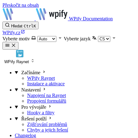
Přeskočit na obsah
WPify Documentation
Hledat
Ctrl
K
WPify.cz
Vyberte motiv
Vyberte jazyk
WPify Raynet
Začínáme
WPify Raynet
Instalace a aktivace
Nastavení
Napojení na Raynet
Propojení formulářů
Pro vývojáře
Hooky a filtry
Řešení potíží
Zjišťování problémů
Chyby a jejich řešení
Changelog