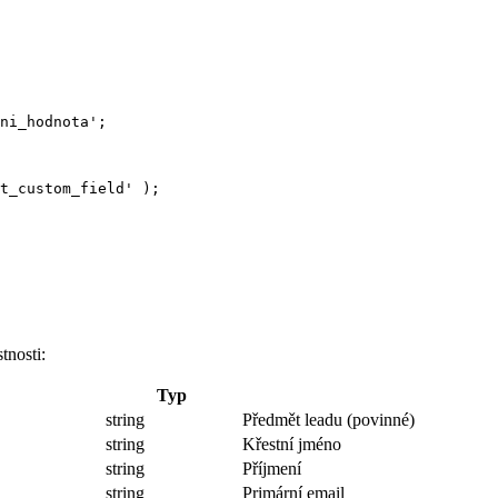
ni_hodnota
'
;
t_custom_field
'
);
tnosti:
Typ
string
Předmět leadu (povinné)
string
Křestní jméno
string
Příjmení
string
Primární email