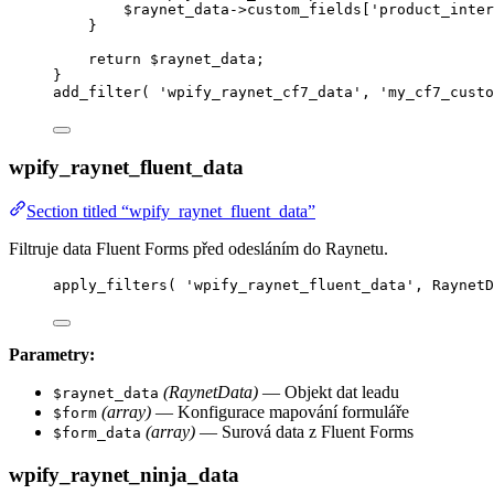
$raynet_data
->
custom_fields
[
'
product_inter
}
return
$raynet_data
;
}
add_filter
(
'
wpify_raynet_cf7_data
'
,
'
my_cf7_custo
wpify_raynet_fluent_data
Section titled “wpify_raynet_fluent_data”
Filtruje data Fluent Forms před odesláním do Raynetu.
apply_filters
(
'
wpify_raynet_fluent_data
'
,
 RaynetD
Parametry:
(RaynetData)
— Objekt dat leadu
$raynet_data
(array)
— Konfigurace mapování formuláře
$form
(array)
— Surová data z Fluent Forms
$form_data
wpify_raynet_ninja_data