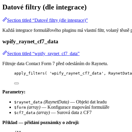
Datové filtry (dle integrace)
Section titled “Datové filtry (dle integrace)”
Každá integrace formulářového pluginu má vlastní filtr, volaný těsně 
wpify_raynet_cf7_data
Section titled “wpify_raynet_cf7_data”
Filtruje data Contact Form 7 před odesláním do Raynetu.
apply_filters
(
'
wpify_raynet_cf7_data
'
,
 RaynetData
Parametry:
(RaynetData)
— Objekt dat leadu
$raynet_data
(array)
— Konfigurace mapování formuláře
$form
(array)
— Surová data z CF7
$cf7_data
Příklad — přidání poznámky o zdroji: