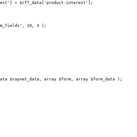
est
'
] 
=
$cf7_data
[
'
product-interest
'
];
m_fields
'
,
10
,
3
);
ata 
$
raynet_data
,
array
$
form
,
array
$
form_data
);