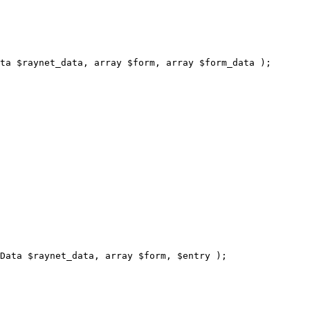
ta 
$
raynet_data
,
array
$
form
,
array
$
form_data
);
Data 
$
raynet_data
,
array
$
form
,
$
entry
);