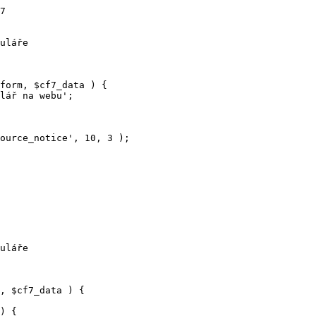
7
uláře
form
, 
$cf7_data
)
 {
lář na webu
'
;
ource_notice
'
,
10
,
3
);
uláře
, 
$cf7_data
)
 {
) {