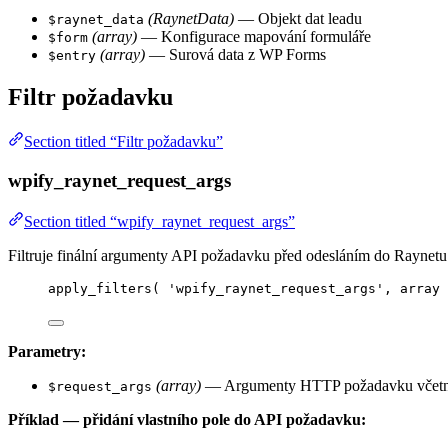
(RaynetData)
— Objekt dat leadu
$raynet_data
(array)
— Konfigurace mapování formuláře
$form
(array)
— Surová data z WP Forms
$entry
Filtr požadavku
Section titled “Filtr požadavku”
wpify_raynet_request_args
Section titled “wpify_raynet_request_args”
Filtruje finální argumenty API požadavku před odesláním do Raynetu
apply_filters
(
'
wpify_raynet_request_args
'
,
array
Parametry:
(array)
— Argumenty HTTP požadavku včetně h
$request_args
Příklad — přidání vlastního pole do API požadavku: