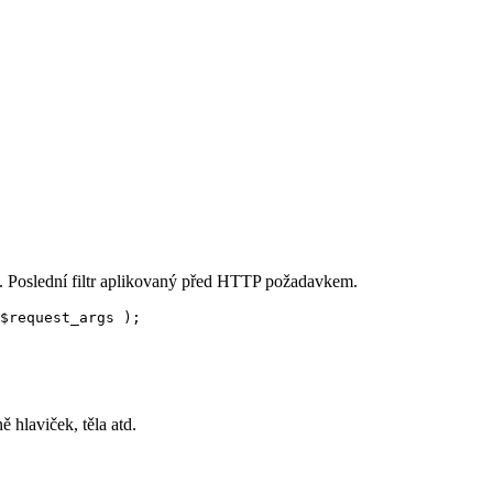
. Poslední filtr aplikovaný před HTTP požadavkem.
$
request_args
);
laviček, těla atd.