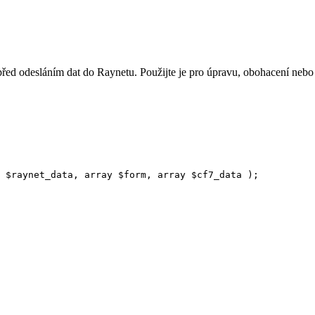
před odesláním dat do Raynetu. Použijte je pro úpravu, obohacení nebo 
 
$
raynet_data
,
array
$
form
,
array
$
cf7_data
);