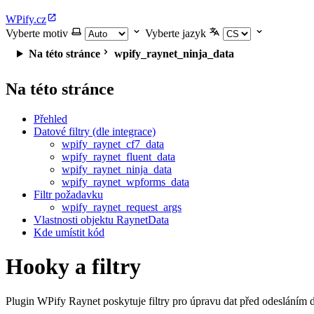
WPify.cz
Vyberte motiv
Vyberte jazyk
Na této stránce
wpify_raynet_ninja_data
Na této stránce
Přehled
Datové filtry (dle integrace)
wpify_raynet_cf7_data
wpify_raynet_fluent_data
wpify_raynet_ninja_data
wpify_raynet_wpforms_data
Filtr požadavku
wpify_raynet_request_args
Vlastnosti objektu RaynetData
Kde umístit kód
Hooky a filtry
Plugin WPify Raynet poskytuje filtry pro úpravu dat před odeslání