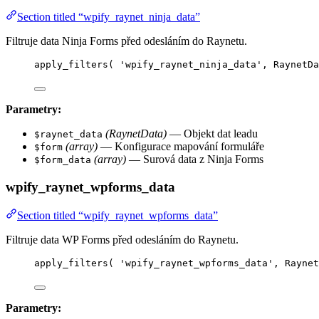
Section titled “wpify_raynet_ninja_data”
Filtruje data Ninja Forms před odesláním do Raynetu.
apply_filters
(
'
wpify_raynet_ninja_data
'
,
 RaynetDa
Parametry:
(RaynetData)
— Objekt dat leadu
$raynet_data
(array)
— Konfigurace mapování formuláře
$form
(array)
— Surová data z Ninja Forms
$form_data
wpify_raynet_wpforms_data
Section titled “wpify_raynet_wpforms_data”
Filtruje data WP Forms před odesláním do Raynetu.
apply_filters
(
'
wpify_raynet_wpforms_data
'
,
 Raynet
Parametry: