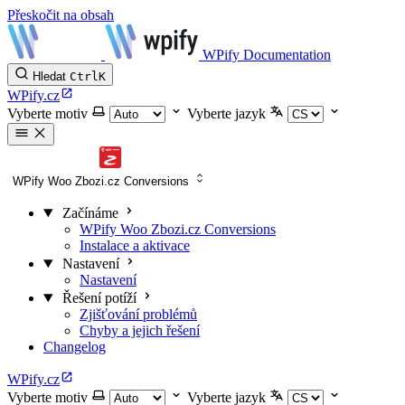
Přeskočit na obsah
WPify Documentation
Hledat
Ctrl
K
WPify.cz
Vyberte motiv
Vyberte jazyk
WPify Woo Zbozi.cz Conversions
Začínáme
WPify Woo Zbozi.cz Conversions
Instalace a aktivace
Nastavení
Nastavení
Řešení potíží
Zjišťování problémů
Chyby a jejich řešení
Changelog
WPify.cz
Vyberte motiv
Vyberte jazyk