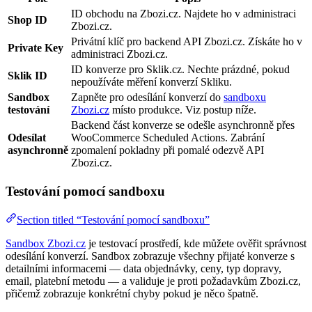
ID obchodu na Zbozi.cz. Najdete ho v administraci
Shop ID
Zbozi.cz.
Privátní klíč pro backend API Zbozi.cz. Získáte ho v
Private Key
administraci Zbozi.cz.
ID konverze pro Sklik.cz. Nechte prázdné, pokud
Sklik ID
nepoužíváte měření konverzí Skliku.
Sandbox
Zapněte pro odesílání konverzí do
sandboxu
testování
Zbozi.cz
místo produkce. Viz postup níže.
Backend část konverze se odešle asynchronně přes
Odesílat
WooCommerce Scheduled Actions. Zabrání
asynchronně
zpomalení pokladny při pomalé odezvě API
Zbozi.cz.
Testování pomocí sandboxu
Section titled “Testování pomocí sandboxu”
Sandbox Zbozi.cz
je testovací prostředí, kde můžete ověřit správnost
odesílání konverzí. Sandbox zobrazuje všechny přijaté konverze s
detailními informacemi — data objednávky, ceny, typ dopravy,
email, platební metodu — a validuje je proti požadavkům Zbozi.cz,
přičemž zobrazuje konkrétní chyby pokud je něco špatně.