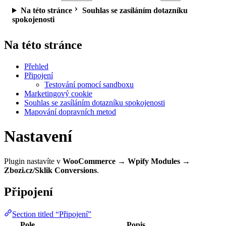
Na této stránce
Souhlas se zasíláním dotazníku
spokojenosti
Na této stránce
Přehled
Připojení
Testování pomocí sandboxu
Marketingový cookie
Souhlas se zasíláním dotazníku spokojenosti
Mapování dopravních metod
Nastavení
Plugin nastavíte v
WooCommerce → Wpify Modules →
Zbozi.cz/Sklik Conversions
.
Připojení
Section titled “Připojení”
Pole
Popis