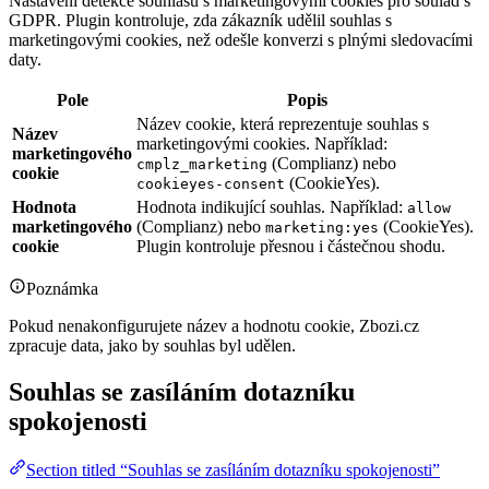
Nastavení detekce souhlasu s marketingovými cookies pro soulad s
GDPR. Plugin kontroluje, zda zákazník udělil souhlas s
marketingovými cookies, než odešle konverzi s plnými sledovacími
daty.
Pole
Popis
Název cookie, která reprezentuje souhlas s
Název
marketingovými cookies. Například:
marketingového
(Complianz) nebo
cmplz_marketing
cookie
(CookieYes).
cookieyes-consent
Hodnota
Hodnota indikující souhlas. Například:
allow
marketingového
(Complianz) nebo
(CookieYes).
marketing:yes
cookie
Plugin kontroluje přesnou i částečnou shodu.
Poznámka
Pokud nenakonfigurujete název a hodnotu cookie, Zbozi.cz
zpracuje data, jako by souhlas byl udělen.
Souhlas se zasíláním dotazníku
spokojenosti
Section titled “Souhlas se zasíláním dotazníku spokojenosti”