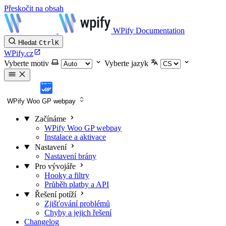
Přeskočit na obsah
WPify Documentation
Hledat
Ctrl
K
WPify.cz
Vyberte motiv
Vyberte jazyk
WPify Woo GP webpay
Začínáme
WPify Woo GP webpay
Instalace a aktivace
Nastavení
Nastavení brány
Pro vývojáře
Hooky a filtry
Průběh platby a API
Řešení potíží
Zjišťování problémů
Chyby a jejich řešení
Changelog