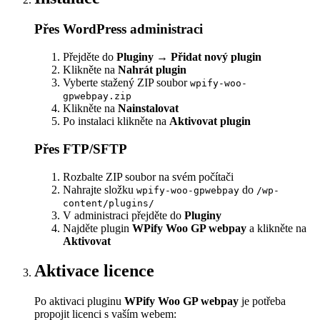
Přes WordPress administraci
Přejděte do
Pluginy
→
Přidat nový plugin
Klikněte na
Nahrát plugin
Vyberte stažený ZIP soubor
wpify-woo-
gpwebpay.zip
Klikněte na
Nainstalovat
Po instalaci klikněte na
Aktivovat plugin
Přes FTP/SFTP
Rozbalte ZIP soubor na svém počítači
Nahrajte složku
do
wpify-woo-gpwebpay
/wp-
content/plugins/
V administraci přejděte do
Pluginy
Najděte plugin
WPify Woo GP webpay
a klikněte na
Aktivovat
Aktivace licence
Po aktivaci pluginu
WPify Woo GP webpay
je potřeba
propojit licenci s vaším webem: