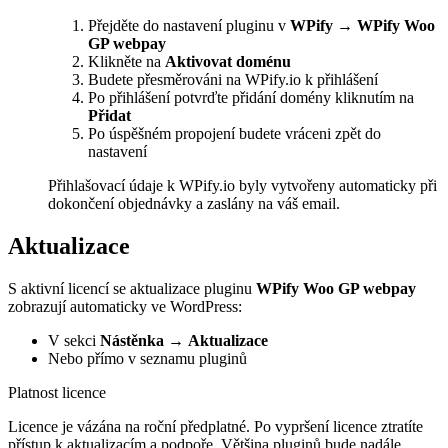
Přejděte do nastavení pluginu v
WPify → WPify Woo
GP webpay
Klikněte na
Aktivovat doménu
Budete přesměrováni na WPify.io k přihlášení
Po přihlášení potvrďte přidání domény kliknutím na
Přidat
Po úspěšném propojení budete vráceni zpět do
nastavení
Přihlašovací údaje k WPify.io byly vytvořeny automaticky při
dokončení objednávky a zaslány na váš email.
Aktualizace
S aktivní licencí se aktualizace pluginu
WPify Woo GP webpay
zobrazují automaticky ve WordPress:
V sekci
Nástěnka
→
Aktualizace
Nebo přímo v seznamu pluginů
Platnost licence
Licence je vázána na roční předplatné. Po vypršení licence ztratíte
přístup k aktualizacím a podpoře. Většina pluginů bude nadále