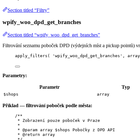
Section titled “Filtry”
wpify_woo_dpd_get_branches
Section titled “wpify_woo_dpd_get_branches”
Filtrování seznamu poboček DPD (výdejních míst a pickup pointů) v
apply_filters
(
'
wpify_woo_dpd_get_branches
'
,
array
Parametry:
Parametr
Typ
$shops
array
Příklad — filtrování poboček podle města:
/**
* Zobrazení pouze poboček v Praze
*
* 
@param
array
 $shops Pobočky z DPD API
* 
@return
array
*/