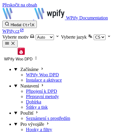
Přeskočit na obsah
WPify Documentation
Hledat
Ctrl
K
WPify.cz
Vyberte motiv
Vyberte jazyk
WPify Woo DPD
Začínáme
WPify Woo DPD
Instalace a aktivace
Nastavení
Připojení k DPD
Přepravní metody
Dobírka
Štítky a tisk
Použití
Seznámení s prostředím
Pro vývojáře
Hooky a filtry