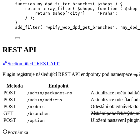
function
my_dpd_filter_branches
(
$shops
)
 {
return
array_filter
(
$
shops
,
function
(
$
shop
return
$
shop
[
'
city
'
]
===
'
Praha
'
;
}
);
}
add_filter
(
'
wpify_woo_dpd_get_branches
'
,
'
my_dpd_
REST API
Section titled “REST API”
Plugin registruje následující REST API endpointy pod namespace
wp
Metoda
Endpoint
POST
Aktualizace počtu balík
/admin/packages-no
POST
Aktualizace odesílací ad
/admin/address
POST
Odeslání objednávek d
/orders
GET
Získání poboček/výdejn
/branches
POST
Uložení nastavení plugi
/option
Poznámka