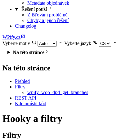
Metadata objednávek
Řešení potíží
Zjišťování problémů
Chyby a jejich řešení
Changelog
WPify.cz
Vyberte motiv
Vyberte jazyk
Na této stránce
Na této stránce
Přehled
Filtry
wpify_woo_dpd_get_branches
REST API
Kde umístit kód
Hooky a filtry
Filtry