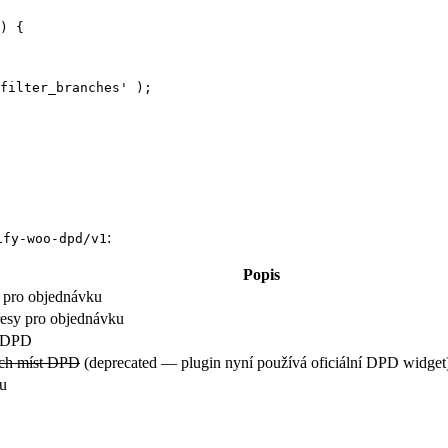
)
{
filter_branches
'
);
:
ify-woo-dpd/v1
Popis
ů pro objednávku
resy pro objednávku
o DPD
ích míst DPD
(deprecated — plugin nyní používá oficiální DPD widget
nu