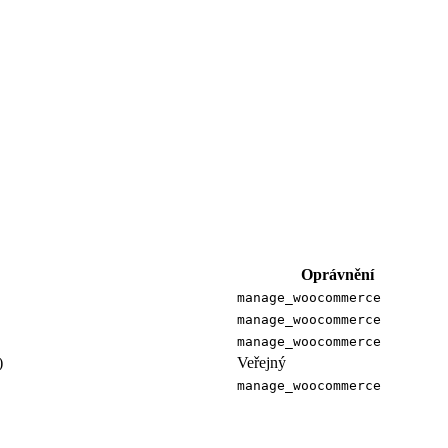
Oprávnění
manage_woocommerce
manage_woocommerce
manage_woocommerce
)
Veřejný
manage_woocommerce