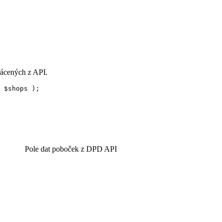
rácených z API.
$
shops
);
Pole dat poboček z DPD API