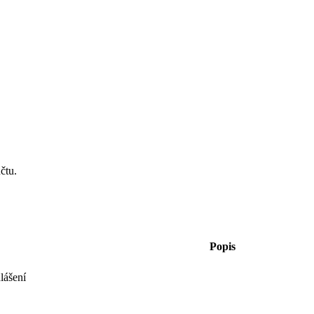
čtu.
Popis
lášení