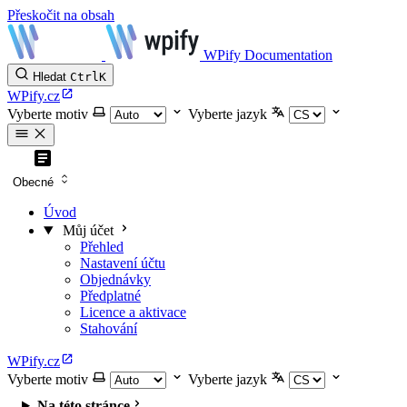
Přeskočit na obsah
WPify Documentation
Hledat
Ctrl
K
WPify.cz
Vyberte motiv
Vyberte jazyk
Obecné
Úvod
Můj účet
Přehled
Nastavení účtu
Objednávky
Předplatné
Licence a aktivace
Stahování
WPify.cz
Vyberte motiv
Vyberte jazyk
Na této stránce